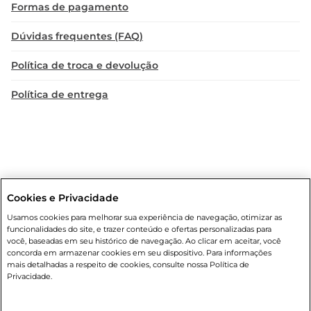
Formas de pagamento
Dúvidas frequentes (FAQ)
Política de troca e devolução
Política de entrega
Cookies e Privacidade
Condições gerais
: Em caso de divergência de valores, o valor válido
Usamos cookies para melhorar sua experiência de navegação, otimizar as
é o do carrinho de compras. Fotos ilustrativas. Compras sujeitas a
funcionalidades do site, e trazer conteúdo e ofertas personalizadas para
confirmação de estoque. Compras podem ser canceladas em caso
você, baseadas em seu histórico de navegação. Ao clicar em aceitar, você
de suspeita de fraude. A fim de garantir o acesso de um maior
concorda em armazenar cookies em seu dispositivo. Para informações
número de clientes as nossas promoções, a compra de produtos
mais detalhadas a respeito de cookies, consulte nossa Política de
com preços promocionais poderá ter sua quantidade limitada por
Privacidade.
cliente. Os preços, ofertas e condições são exclusivos para o e-
commerce e válidos durante o dia de hoje, podendo sofrer alterações
sem prévia notificação. Proibida a venda de bebidas alcoólicas para