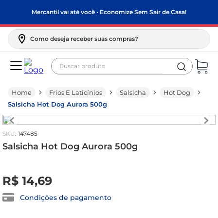
Mercantil vai até você • Economize Sem Sair de Casa!
Como deseja receber suas compras?
Buscar produto
Termos mais buscados
Frios E Laticínios
Salsicha
Hot Dog
biscoito
Salsicha Hot Dog Aurora 500g
frango
arroz
:
147485
papel higiênico
Salsicha Hot Dog Aurora 500g
leite pó
R$
0
,
00
R$
14
,
69
feijão
leite condensado
Condições de pagamento
sabão pó