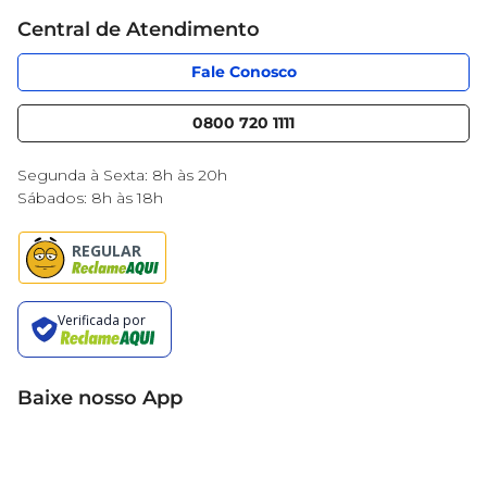
Cartão Mercantil
Trabalhe conosco
Central de Atendimento
Código de Ética
Sobre Privacidade
App Mercantil
Portal do fornecedor
Fale Conosco
Serviços
Nossas lojas
Blog Mercantil
0800 720 1111
Cencosud Media
Black Friday
Segunda à Sexta: 8h às 20h
Sábados: 8h às 18h
Baixe nosso App