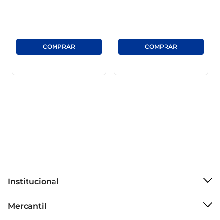
longas preparações, mas a vontade de algo 
saboroso persiste.
Institucional
Sobre o Mercantil
Mercantil
Grupo Cencosud