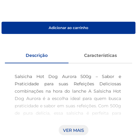
café
macarrão
Adicionar ao carrinho
Descrição
Características
Salsicha Hot Dog Aurora 500g – Sabor e 
Praticidade para suas Refeições Deliciosas 
combinações na hora do lanche A Salsicha Hot 
Dog Aurora é a escolha ideal para quem busca 
praticidade e sabor em suas refeições. Com 500g 
de pura delícia, essa salsicha é perfeita para 
compor o seu hot dog favorito, garantindo 
momentos agradáveis à mesa. Seja em um dia de 
VER MAIS
festa, durante um churrasco ou mesmo em um 