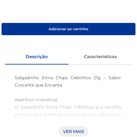
café
macarrão
Adicionar ao carrinho
Descrição
Características
Salgadinho Elma Chips Cebolitos 21g – Sabor 
Crocante que Encanta 

Aperitivo Irresistível  

O Salgadinho Elma Chips Cebolitos é a escolha 
perfeita para quem busca um lanche saboroso e 
crocante. Com uma embalagem prática de 21g, é 
ideal para acompanhar seus momentos de 
VER MAIS
descontração, seja em casa, no trabalho ou em 