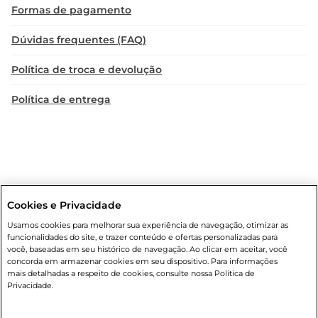
Formas de pagamento
Dúvidas frequentes (FAQ)
Política de troca e devolução
Política de entrega
Cookies e Privacidade
Condições gerais
: Em caso de divergência de valores, o valor válido
Usamos cookies para melhorar sua experiência de navegação, otimizar as
é o do carrinho de compras. Fotos ilustrativas. Compras sujeitas a
funcionalidades do site, e trazer conteúdo e ofertas personalizadas para
confirmação de estoque. Compras podem ser canceladas em caso
você, baseadas em seu histórico de navegação. Ao clicar em aceitar, você
de suspeita de fraude. A fim de garantir o acesso de um maior
concorda em armazenar cookies em seu dispositivo. Para informações
número de clientes as nossas promoções, a compra de produtos
mais detalhadas a respeito de cookies, consulte nossa Política de
com preços promocionais poderá ter sua quantidade limitada por
Privacidade.
cliente. Os preços, ofertas e condições são exclusivos para o e-
commerce e válidos durante o dia de hoje, podendo sofrer alterações
sem prévia notificação. Proibida a venda de bebidas alcoólicas para