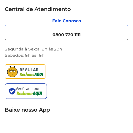
Cartão Mercantil
Trabalhe conosco
Central de Atendimento
Código de Ética
Sobre Privacidade
App Mercantil
Portal do fornecedor
Fale Conosco
Serviços
Nossas lojas
Blog Mercantil
0800 720 1111
Cencosud Media
Black Friday
Segunda à Sexta: 8h às 20h
Sábados: 8h às 18h
Baixe nosso App