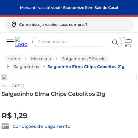
Mercantil vai até você • Economize Sem Sair de Casa!
Como deseja receber suas compras?
Buscar produto
Termos mais buscados
Mercearia
Salgadinhos E Snacks
biscoito
Salgadinhos
Salgadinho Elma Chips Cebolitos 21g
frango
arroz
:
282522
papel higiênico
Salgadinho Elma Chips Cebolitos 21g
leite pó
R$
0
,
00
feijão
R$
1
,
29
leite condensado
Condições de pagamento
sabão pó