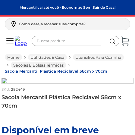
Mercantil vai até você • Economize Sem Sair de Casa!
Como deseja receber suas compras?
Buscar produto
Termos mais buscados
Utilidades E Casa
Utensílios Para Cozinha
biscoito
Sacolas E Bolsas Térmicas
frango
Sacola Mercantil Plástica Reciclavel 58cm x 70cm
arroz
:
282449
papel higiênico
Sacola Mercantil Plástica Reciclavel 58cm x
feijão
70cm
leite pó
leite condensado
Disponível em breve
sabão pó