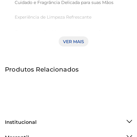
Cuidado e Fragrância Delicada para suas Mãos 

Experiência de Limpeza Refrescante

O sabonete líquido para mãos Lux Botanicals 
Essências do Brasil Dama-da-Noite é uma 
VER MAIS
escolha excepcional para quem busca um 
cuidado gentil e eficaz. Com uma fórmula que 
limpa delicadamente, ele proporciona uma 
Produtos Relacionados
sensação de frescor e suavidade a cada uso, 
tornando a lavagem das mãos um momento 
prazeroso e revitalizante.

Fragrância Envolvente

A essência da dama-da-noite traz uma fragrância 
envolvente e cativante, que transforma a rotina 
Institucional
de higiene em uma experiência sensorial única. 
Sobre o Mercantil
Seu aroma marcante e delicado é ideal para 