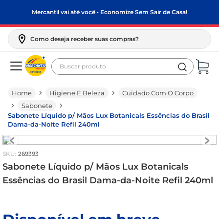
Mercantil vai até você • Economize Sem Sair de Casa!
Como deseja receber suas compras?
Buscar produto
Termos mais buscados
Higiene E Beleza
Cuidado Com O Corpo
biscoito
Sabonete
frango
Sabonete Líquido p/ Mãos Lux Botanicals Essências do Brasil
Dama-da-Noite Refil 240ml
arroz
papel higiênico
:
269393
feijão
Sabonete Líquido p/ Mãos Lux Botanicals
Essências do Brasil Dama-da-Noite Refil 240ml
leite pó
leite condensado
sabão pó