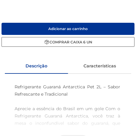
café
macarrão
Adicionar ao carrinho
COMPRAR
CAIXA
6
UN
Descrição
Características
Refrigerante Guaraná Antarctica Pet 2L – Sabor 
Refrescante e Tradicional 

Aprecie a essência do Brasil em um gole Com o 
Refrigerante Guaraná Antarctica, você traz à 
mesa o inconfundível sabor do guaraná, que 
remete ao frescor de momentos especiais. Em 