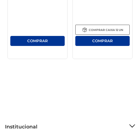
adequada para servir diretamente ou para 
preparar coquetéis e combinações refrescantes. 
Uma escolha que combina com você O 
Refrigerante Guaraná Antarctica representa 
COMPRAR
CAIXA
12
UN
momentos de descontração e alegria. Seja em 
um almoço em família, um encontro com 
amigos ou para refrescar-se em um dia quente, 
esta opção é sempre bem-vinda. Sinta-se à 
vontade para saborear a tradição e o sabor que 
fazem do Guaraná Antarctica um ícone brasileiro.
Institucional
Sobre o Mercantil