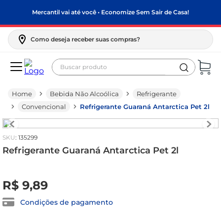
Mercantil vai até você • Economize Sem Sair de Casa!
Como deseja receber suas compras?
Buscar produto
Termos mais buscados
Bebida Não Alcoólica
Refrigerante
biscoito
Convencional
Refrigerante Guaraná Antarctica Pet 2l
frango
arroz
:
135299
papel higiênico
Refrigerante Guaraná Antarctica Pet 2l
feijão
R$
0
,
00
leite pó
R$
9
,
89
leite condensado
Condições de pagamento
sabão pó