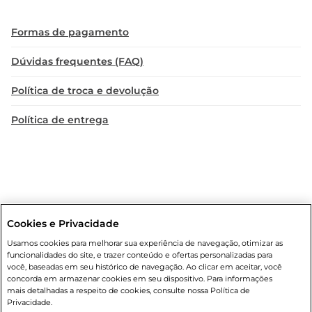
Formas de pagamento
Dúvidas frequentes (FAQ)
Política de troca e devolução
Política de entrega
Cookies e Privacidade
Condições gerais
: Em caso de divergência de valores, o valor válido
Usamos cookies para melhorar sua experiência de navegação, otimizar as
é o do carrinho de compras. Fotos ilustrativas. Compras sujeitas a
funcionalidades do site, e trazer conteúdo e ofertas personalizadas para
confirmação de estoque. Compras podem ser canceladas em caso
você, baseadas em seu histórico de navegação. Ao clicar em aceitar, você
de suspeita de fraude. A fim de garantir o acesso de um maior
concorda em armazenar cookies em seu dispositivo. Para informações
número de clientes as nossas promoções, a compra de produtos
mais detalhadas a respeito de cookies, consulte nossa Política de
com preços promocionais poderá ter sua quantidade limitada por
Privacidade.
cliente. Os preços, ofertas e condições são exclusivos para o e-