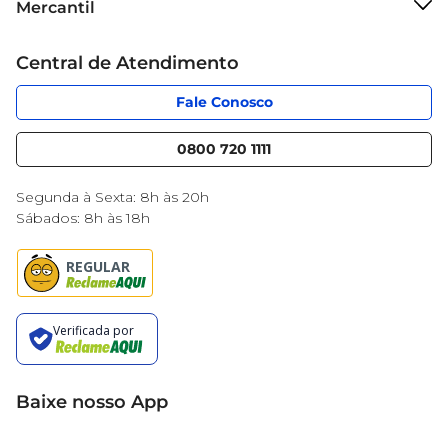
Mercantil
Grupo Cencosud
Cartão Mercantil
Trabalhe conosco
Central de Atendimento
Código de Ética
Sobre Privacidade
App Mercantil
Portal do fornecedor
Fale Conosco
Serviços
Nossas lojas
Blog Mercantil
0800 720 1111
Cencosud Media
Black Friday
Segunda à Sexta: 8h às 20h
Sábados: 8h às 18h
Baixe nosso App