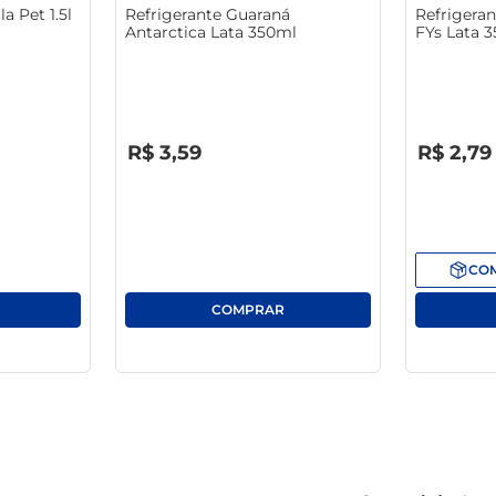
a Pet 1.5l
Refrigerante Guaraná
Refrigeran
Antarctica Lata 350ml
FYs Lata 
R$
0
,
00
R$
0
,
00
R$
3
,
59
R$
2
,
79
CO