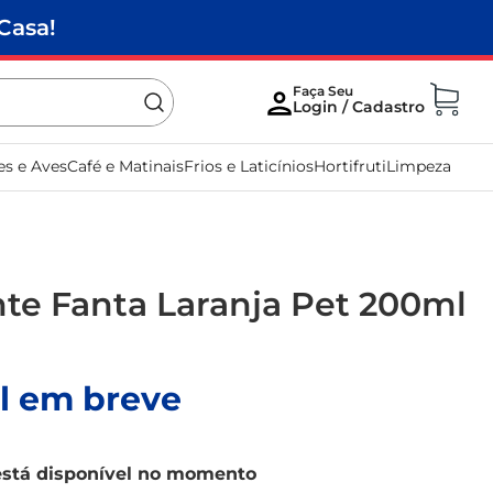
Casa!
es e Aves
Café e Matinais
Frios e Laticínios
Hortifruti
Limpeza
nte Fanta Laranja Pet 200ml
l em breve
está disponível no momento