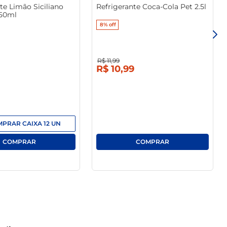
te Limão Siciliano
Refrigerante Coca-Cola Pet 2.5l
350ml
8%
off
R$
11
,
99
R$
10
,
99
MPRAR
CAIXA
12
UN