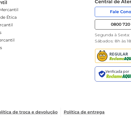
Central de At
til
Mercantil
Fale Con
de Ética
0800 720 
cantil
s
Segunda à Sexta:
rcantil
Sábados: 8h às 1
s
lítica de troca e devolução
Política de entrega