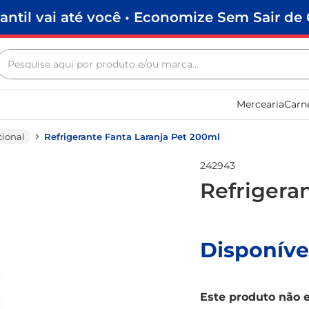
antil vai até você • Economize Sem Sair de 
Pesquise aqui por produto e/ou marca...
Termos mais buscados
Mercearia
Carn
biscoito
frango
ional
Refrigerante Fanta Laranja Pet 200ml
arroz
242943
papel higiênico
Refrigera
leite pó
feijão
Disponíve
leite condensado
sabão pó
Este produto não 
café