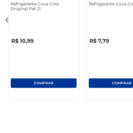
Refrigerante Coca-Cola
Refrigerante Coca-Col
Original Pet 2l
R$
0
,
00
R$
0
,
00
R$
10
,
99
R$
7
,
79