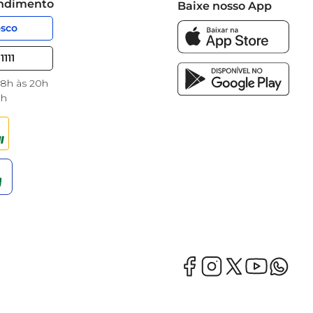
endimento
Baixe nosso App
osco
1111
 8h às 20h
8h