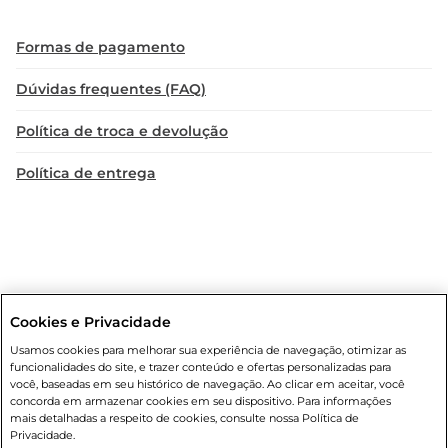
Formas de pagamento
Dúvidas frequentes (FAQ)
Política de troca e devolução
Política de entrega
Cookies e Privacidade
Condições gerais
: Em caso de divergência de valores, o valor válido
Usamos cookies para melhorar sua experiência de navegação, otimizar as
é o do carrinho de compras. Fotos ilustrativas. Compras sujeitas a
funcionalidades do site, e trazer conteúdo e ofertas personalizadas para
confirmação de estoque. Compras podem ser canceladas em caso
você, baseadas em seu histórico de navegação. Ao clicar em aceitar, você
de suspeita de fraude. A fim de garantir o acesso de um maior
concorda em armazenar cookies em seu dispositivo. Para informações
número de clientes as nossas promoções, a compra de produtos
mais detalhadas a respeito de cookies, consulte nossa Política de
com preços promocionais poderá ter sua quantidade limitada por
Privacidade.
cliente. Os preços, ofertas e condições são exclusivos para o e-