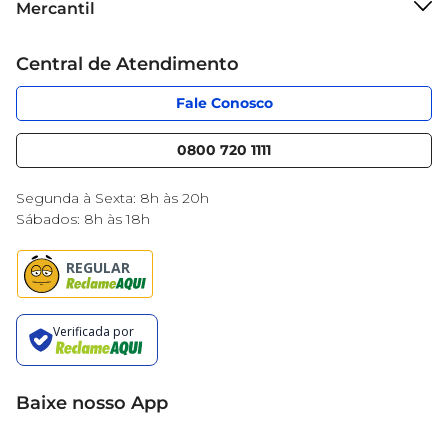
Mercantil
Grupo Cencosud
Cartão Mercantil
Trabalhe conosco
Central de Atendimento
Código de Ética
Sobre Privacidade
App Mercantil
Portal do fornecedor
Fale Conosco
Serviços
Nossas lojas
Blog Mercantil
0800 720 1111
Cencosud Media
Black Friday
Segunda à Sexta: 8h às 20h
Sábados: 8h às 18h
Baixe nosso App