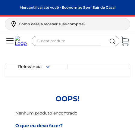
Mercantil vai até você • Economize Sem Sair de Casa!
Como deseja receber suas compras?
Buscar produto
Termos mais buscados
biscoito
Relevância
frango
arroz
papel higiênico
OOPS!
leite pó
feijão
Nenhum produto encontrado
leite condensado
O que eu devo fazer?
sabão pó