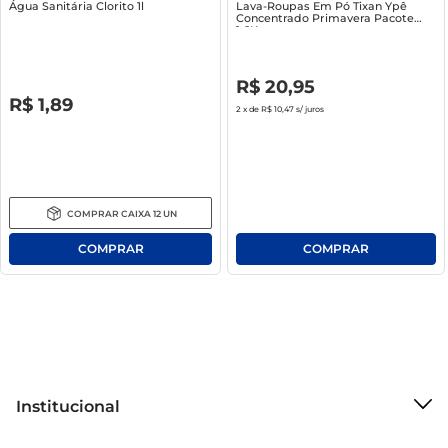
Água Sanitária Clorito 1l
Lava-Roupas Em Pó Tixan Ypê
Concentrado Primavera Pacote
1.6Kg
R$
0
,
00
R$
20
,
95
R$
0
,
00
R$
1
,
89
2
x de
R$ 10,47
s/ juros
COMPRAR
CAIXA
12
UN
Institucional
Sobre o Mercantil