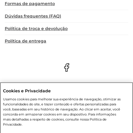
Formas de pagamento
Dúvidas frequentes (FAQ)
Política de troca e devolução
Política de entrega
Cookies e Privacidade
Condições gerais
: Em caso de divergência de valores, o valor válido
Usamos cookies para melhorar sua experiência de navegação, otimizar as
é o do carrinho de compras. Fotos ilustrativas. Compras sujeitas a
funcionalidades do site, e trazer conteúdo e ofertas personalizadas para
confirmação de estoque. Compras podem ser canceladas em caso
você, baseadas em seu histórico de navegação. Ao clicar em aceitar, você
de suspeita de fraude. A fim de garantir o acesso de um maior
concorda em armazenar cookies em seu dispositivo. Para informações
número de clientes as nossas promoções, a compra de produtos
mais detalhadas a respeito de cookies, consulte nossa Política de
com preços promocionais poderá ter sua quantidade limitada por
Privacidade.
cliente. Os preços, ofertas e condições são exclusivos para o e-
commerce e válidos durante o dia de hoje, podendo sofrer alterações