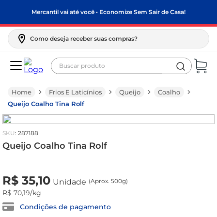
Mercantil vai até você • Economize Sem Sair de Casa!
Como deseja receber suas compras?
Buscar produto
Termos mais buscados
Frios E Laticínios
Queijo
Coalho
biscoito
Queijo Coalho Tina Rolf
frango
arroz
:
287188
papel higiênico
Queijo Coalho Tina Rolf
feijão
R$
0
,
00
Unidade
(Aprox. 500g)
R$
35
,
10
leite pó
Unidade
(Aprox. 500g)
R$
70
,
19
/kg
leite condensado
Condições de pagamento
sabão pó