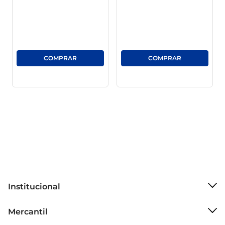
ao campo e à tradição. Cada pedaço é 
cuidadosamente elaborado para manter as 
características que tornam o queijo coalho tão 
apreciado.

Sugestões de uso Para aproveitar ao máximo o 
Queijo Coalho Tina Rolf, experimente grelhá-lo e 
adicioná-lo a espetinhos junto com legumes ou 
carnes. Outra ideia é cortá-lo em cubos e 
incorporá-lo em saladas, conferindo um toque 
especial ao prato. E para os amantes de uma boa 
experiência gastronômica, não deixe de servi-lo 
quentinho com um fio de mel ou geleia, criando 
uma combinação de sabores surpreendente.
Institucional
Sobre o Mercantil
Mercantil
Grupo Cencosud