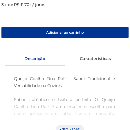
3
x de
R$ 11,70
s/ juros
café
macarrão
Adicionar ao carrinho
Descrição
Características
Queijo Coalho Tina Rolf – Sabor Tradicional e 
Versatilidade na Cozinha 

Sabor autêntico e textura perfeita O Queijo 
Coalho Tina Rolf é uma excelente escolha para 
quem apreciam um sabor típico e marcante. 
Com uma textura firme, mas ao mesmo tempo 
macia, este queijo se destaca em diversas 
VER MAIS