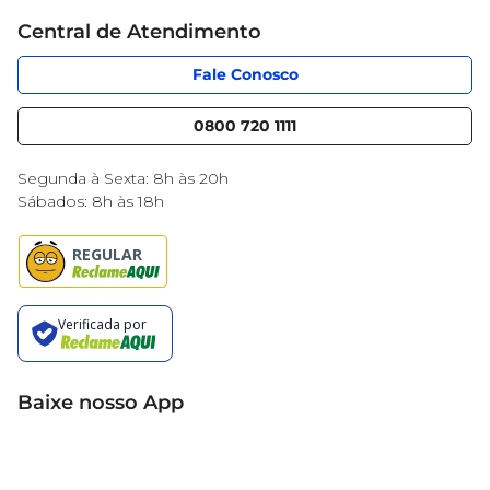
Cartão Mercantil
Trabalhe conosco
Central de Atendimento
Código de Ética
Sobre Privacidade
App Mercantil
Portal do fornecedor
Fale Conosco
Serviços
Nossas lojas
Blog Mercantil
0800 720 1111
Cencosud Media
Black Friday
Segunda à Sexta: 8h às 20h
Sábados: 8h às 18h
Baixe nosso App