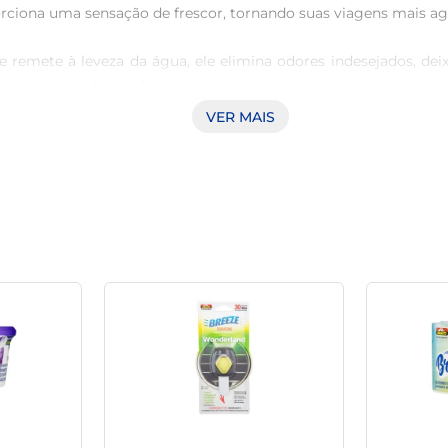
rciona uma sensação de frescor, tornando suas viagens mais agra
 remete à leveza da água, ele elimina odores indesejados, de
roporcionando um frescor duradouro que pode ser sentido log
VER MAIS
qua foi projetado para facilitar a aplicação em qualquer veículo
rutar de uma experiência olfativa renovadora. Além disso, se
o trânsito, esse purificador é uma adição valiosa ao cotidiano
gem. Essa é uma oportunidade de desfrutar de momentos de tran
Acqua é mais do que um simples item de decoração; é uma maneir
ro e aprecie a diferença que um aroma agradável pode fazer no