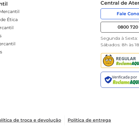
Central de At
til
Mercantil
Fale Con
de Ética
0800 720 
cantil
s
Segunda à Sexta:
rcantil
Sábados: 8h às 1
s
lítica de troca e devolução
Política de entrega