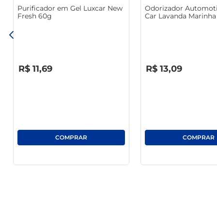
Purificador em Gel Luxcar New
Odorizador Automoti
Fresh 60g
Car Lavanda Marinha
R$
0
,
00
R$
0
,
00
R$
11
,
69
R$
13
,
09