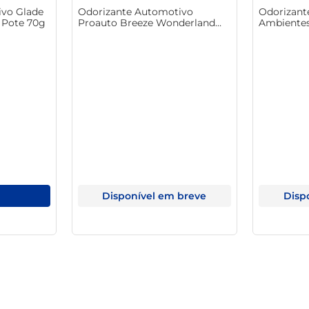
vo Glade
Odorizante Automotivo
Odorizant
 Pote 70g
Proauto Breeze Wonderland
Ambientes
Sensations Blister 5ml
Tutti Frut
Disponível em breve
Disp