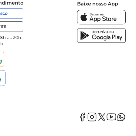
endimento
Baixe nosso App
osco
1111
 8h às 20h
8h