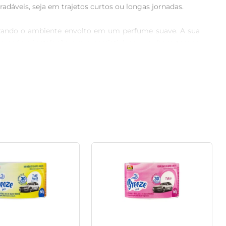
dáveis, seja em trajetos curtos ou longas jornadas.

ixando o ambiente envolto em um perfume suave. A sua 
o após a instalação e que persistirá por um bom tempo 
. Sua instalação é simples e prática, bastando pendurá-lo 
u design discreto combina com o interior do carro, sem 
. Com ele, você transforma sua experiência ao volante, 
quilidade e bem-estar, mesmo em trajetos corridos.

a eficaz de elevar a qualidade do ar no interior do seu 
 seu dia a dia. Aproveite cada viagem com um toque de 