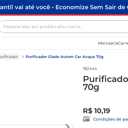
antil vai até você • Economize Sem Sair de 
Pesquise aqui por produto e/ou marca...
Termos mais buscados
Mercearia
Carn
biscoito
frango
urificador
Purificador Glade Autom Car Acqua 70g
arroz
182444
papel higiênico
Purificad
70g
leite pó
feijão
R$
0
,
00
leite condensado
R$
10
,
19
café
Condições de p
sabão pó