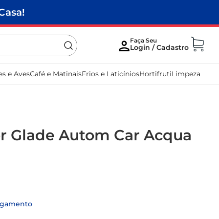
Casa!
es e Aves
Café e Matinais
Frios e Laticínios
Hortifruti
Limpeza
or Glade Autom Car Acqua
agamento