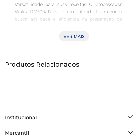
Versatilidade para suas receitas O processador 
Walita RI7300/92 é a ferramenta ideal para quem 
busca agilidade e eficiência na preparação de 
alimentos. Com potência de 600W, ele 
transforma a forma de cozinhar, facilitando o 
VER MAIS
preparo de pratos diversos, desde saladas frescas 
até massas consistentes. Sua robustez e design 
em preto trazem um toque de modernidade, 
Produtos Relacionados
alinhando funcionalidade e estilo na sua cozinha.

Desempenho confiável e eficiente Equipado para 
atender a diferentes necessidades culinárias, o 
processador conta com lâminas afiadas que 
garantem cortes precisos e consistentes. Seja 
picando, misturando ou triturando, sua alta 
capacidade de desempenho proporciona 
Institucional
resultados satisfatórios em menor tempo. São 
Sobre o Mercantil
aliados perfeitos em suas receitas do dia a dia, 
Mercantil
Grupo Cencosud
fazendo da tarefa de cozinhar uma experiência 