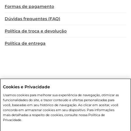
elegante não apenas complementa a decoração, 
Formas de pagamento
mas também o torna uma peça indispensável na 
rotina de culinária, trazendo eficiência com estilo. 

Dúvidas frequentes (FAQ)
Descubra novas possibilidades na cozinha com o 
Política de troca e devolução
processador Walita RI7300/92 e transforme seus 
Política de entrega
momentos culinários, aprimorando habilidades e 
explorando receitas com praticidade e segurança.
Cookies e Privacidade
Condições gerais
: Em caso de divergência de valores, o valor válido
Usamos cookies para melhorar sua experiência de navegação, otimizar as
é o do carrinho de compras. Fotos ilustrativas. Compras sujeitas a
funcionalidades do site, e trazer conteúdo e ofertas personalizadas para
confirmação de estoque. Compras podem ser canceladas em caso
você, baseadas em seu histórico de navegação. Ao clicar em aceitar, você
de suspeita de fraude. A fim de garantir o acesso de um maior
concorda em armazenar cookies em seu dispositivo. Para informações
número de clientes as nossas promoções, a compra de produtos
mais detalhadas a respeito de cookies, consulte nossa Política de
com preços promocionais poderá ter sua quantidade limitada por
Privacidade.
cliente. Os preços, ofertas e condições são exclusivos para o e-
commerce e válidos durante o dia de hoje, podendo sofrer alterações