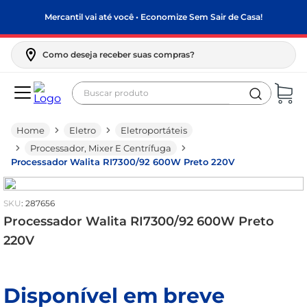
Mercantil vai até você • Economize Sem Sair de Casa!
Como deseja receber suas compras?
Buscar produto
Termos mais buscados
Eletro
Eletroportáteis
biscoito
Processador, Mixer E Centrífuga
frango
Processador Walita RI7300/92 600W Preto 220V
arroz
:
287656
papel higiênico
Processador Walita RI7300/92 600W Preto
feijão
220V
leite pó
leite condensado
Disponível em breve
sabão pó