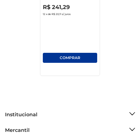
R$
0
,
00
ao dirigir.

R$
241
,
29
12
x de
R$ 20,11
s/ juros
Compatibilidade e especificações técnicas O 
modelo 175/65 R14 82 é ideal para veículos que 
demandam um pneu com aro de 14 polegadas, 
sendo assim, muito utilizado em diversas 
montadoras. A classificação 82 indica a carga 
máxima permitida, que oferece segurança e 
confiabilidade para o transporte de cargas 
variadas. Sua construção permite uma instalação 
fácil e rápida, facilitando a troca quando 
necessário.

Sustentabilidade e eficiência econômica O pneu 
Jk Aro 14 Tl Vectra também é pensado para 
Institucional
oferecer menor resistência ao rolamento, o que 
Sobre o Mercantil
contribui para uma economia de combustível. 
Mercantil
Isso não só impacta positivamente no seu bolso, 
Grupo Cencosud