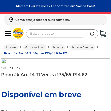
Mercantil vai até você • Economize Sem Sair de Casa!
Como deseja receber suas compras?
Buscar produto
Termos mais buscados
Automotivo
Pneus
Pneus Carros
biscoito
Pneu Jk Aro 14 Tl Vectra 175/65 R14 82
frango
arroz
:
287633
papel higiênico
Pneu Jk Aro 14 Tl Vectra 175/65 R14 82
leite pó
feijão
Disponível em breve
leite condensado
sabão pó