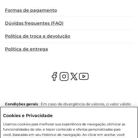
Formas de pagamento
Dúvidas frequentes (FAQ)
Política de troca e devolução
Política de entrega
Condições gerais
: Em caso de divergência de valores, o valor válido
é o do carrinho de compras. Fotos ilustrativas. Compras sujeitas a
Cookies e Privacidade
confirmação de estoque. Compras podem ser canceladas em caso
de suspeita de fraude. A fim de garantir o acesso de um maior
Usamos cookies para melhorar sua experiência de navegação, otimizar as
número de clientes as nossas promoções, a compra de produtos
funcionalidades do site, e trazer conteúdo e ofertas personalizadas para
com preços promocionais poderá ter sua quantidade limitada por
você, baseadas em seu histórico de navegação. Ao clicar em aceitar, você
cliente. Os preços, ofertas e condições são exclusivos para o e-