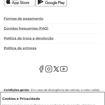
Formas de pagamento
Dúvidas frequentes (FAQ)
Política de troca e devolução
Política de entrega
Condições gerais
: Em caso de divergência de valores, o valor válido
é o do carrinho de compras. Fotos ilustrativas. Compras sujeitas a
Cookies e Privacidade
confirmação de estoque. Compras podem ser canceladas em caso
de suspeita de fraude. A fim de garantir o acesso de um maior