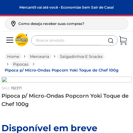
Mercantil vai até você • Economize Sem Sair de Casa!
Como deseja receber suas compras?
Buscar produto
Termos mais buscados
Mercearia
Salgadinhos E Snacks
biscoito
Pipocas
frango
Pipoca p/ Micro-Ondas Popcorn Yoki Toque de Chef 100g
arroz
:
192371
papel higiênico
Pipoca p/ Micro-Ondas Popcorn Yoki Toque de
leite pó
Chef 100g
feijão
leite condensado
Disponível em breve
café