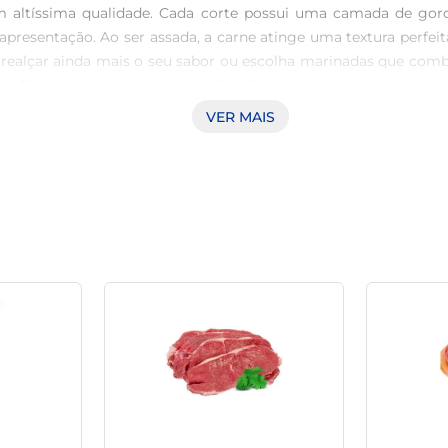
 altíssima qualidade. Cada corte possui uma camada de gordu
presentação. Ao ser assada, a carne atinge uma textura perfe
realçar ainda mais o seu sabor ou escolha marinadas que combi
. Para acompanhar, uma boa farofa, vinagrete e uma cerveja ge
a Bovina Maturatta pode ser utilizada em receitas diversas, 
VER MAIS
ro e surpreenda seus convidados com pratos extraordinários. Qu
entos agradáveis à mesa.