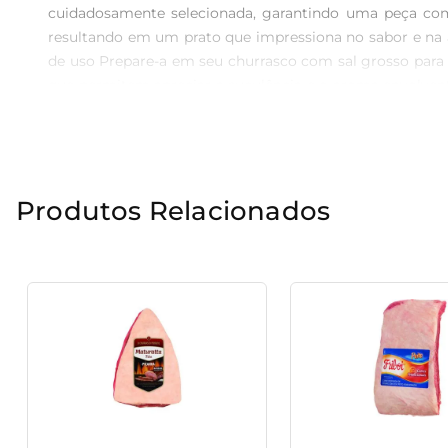
cuidadosamente selecionada, garantindo uma peça com
resultando em um prato que impressiona no sabor e na a
de uso Prepare-a em seu churrasco com sal grosso para 
que permitem apreciar a suculência e o aroma envolvente
Além de ser uma ótima opção para o churrasco, a Picanh
permitindo que você explore diferentes formas de prepa
por uma carne que promete encontros saborosos e mom
Produtos Relacionados