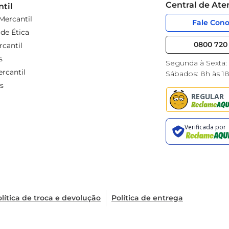
Central de At
til
Mercantil
Fale Con
de Ética
0800 720 
cantil
s
Segunda à Sexta:
rcantil
Sábados: 8h às 1
s
lítica de troca e devolução
Política de entrega