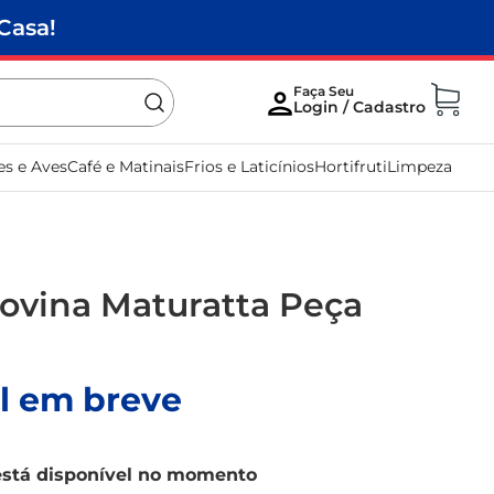
Casa!
es e Aves
Café e Matinais
Frios e Laticínios
Hortifruti
Limpeza
ovina Maturatta Peça
l em breve
está disponível no momento