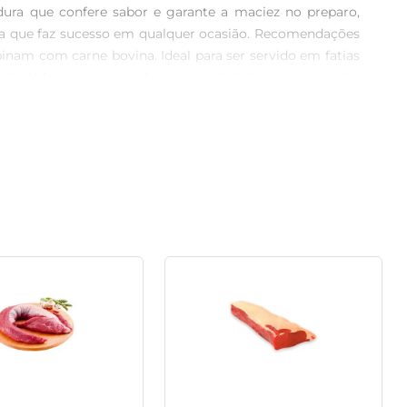
ra que confere sabor e garante a maciez no preparo, 
ita que faz sucesso em qualquer ocasião. Recomendações 
nam com carne bovina. Ideal para ser servido em fatias 
lada fazem o par perfeito. Versatilidade na sua cozinha 
como assados ao forno ou até mesmo na grelha do fogão, 
ando você escolher a Picanha Maturatta, estará optando 