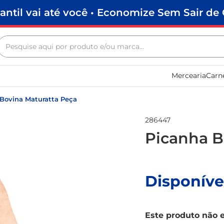
antil vai até você • Economize Sem Sair de 
Pesquise aqui por produto e/ou marca...
Termos mais buscados
Mercearia
Carn
biscoito
frango
Bovina Maturatta Peça
arroz
286447
papel higiênico
Picanha B
leite pó
feijão
Disponíve
leite condensado
sabão pó
Este produto não 
café