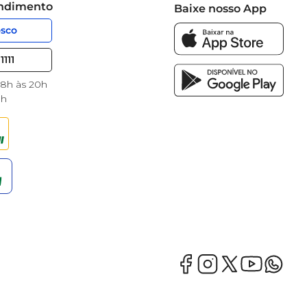
endimento
Baixe nosso App
osco
1111
 8h às 20h
8h