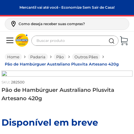
Mercantil vai até você • Economize Sem Sair de Casa!
Como deseja receber suas compras?
Buscar produto
Termos mais buscados
Padaria
Pão
Outros Pães
biscoito
Pão de Hambúrguer Australiano Plusvita Artesano 420g
frango
arroz
:
282500
papel higiênico
Pão de Hambúrguer Australiano Plusvita
Artesano 420g
feijão
leite pó
Disponível em breve
leite condensado
sabão pó