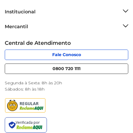
Institucional
Sobre o Mercantil
Mercantil
Grupo Cencosud
Cartão Mercantil
Trabalhe conosco
Central de Atendimento
Código de Ética
Sobre Privacidade
App Mercantil
Portal do fornecedor
Fale Conosco
Serviços
Nossas lojas
Blog Mercantil
0800 720 1111
Cencosud Media
Black Friday
Segunda à Sexta: 8h às 20h
Sábados: 8h às 18h