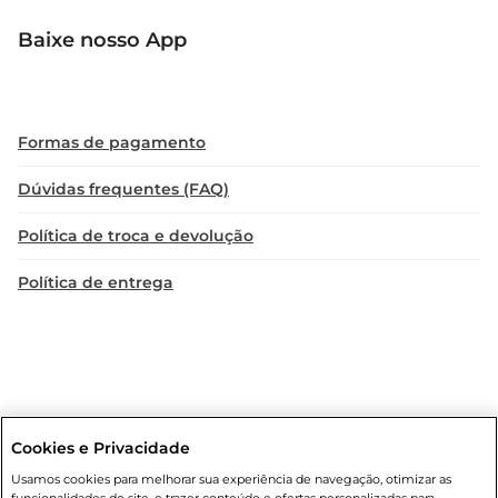
Baixe nosso App
Formas de pagamento
Dúvidas frequentes (FAQ)
Política de troca e devolução
Política de entrega
Cookies e Privacidade
Condições gerais
: Em caso de divergência de valores, o valor válido
Usamos cookies para melhorar sua experiência de navegação, otimizar as
é o do carrinho de compras. Fotos ilustrativas. Compras sujeitas a