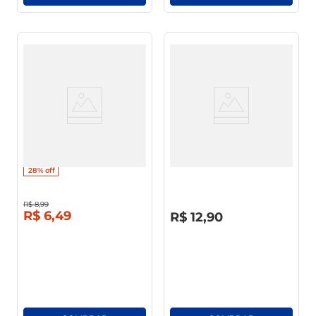
Pão Integral Dulce Natura
Pão De Forma Plusvita
Pacote 500g
Original 480g
28%
off
R$
8
,
99
R$
0
,
00
R$
6
,
49
R$
12
,
90