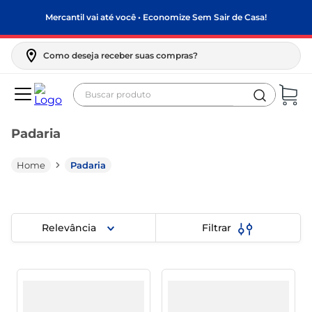
Mercantil vai até você • Economize Sem Sair de Casa!
Como deseja receber suas compras?
Buscar produto
Termos mais buscados
Padaria
biscoito
frango
Padaria
arroz
papel higiênico
Relevância
Filtrar
leite pó
feijão
leite condensado
sabão pó