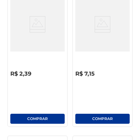
Bolinho Bauducco Chocolate
Pão De Forma Limiar Fibra
C/ Recheio Baunilha Pacote
Passas 350g
40g
R$
0
,
00
R$
0
,
00
R$
2
,
39
R$
7
,
15