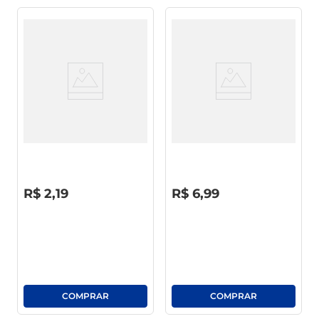
Bolinho Bauducco C/ Gotas De
Pão Bisnaguinha Limiar
Chocolate Ao Leite 40g
Tradicional 300g
R$
0
,
00
R$
0
,
00
R$
2
,
19
R$
6
,
99