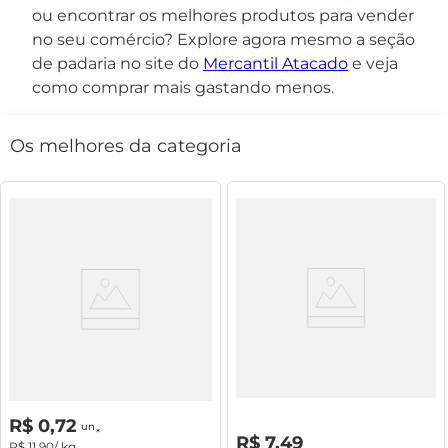
ou encontrar os melhores produtos para vender
no seu comércio? Explore agora mesmo a seção
de padaria no site do
Mercantil Atacado
e veja
como comprar mais gastando menos.
Os melhores da categoria
Pão Francês Assado
Pão De Forma Limiar Integral
400g
R$
0
,
00
un
R$
0
,
72
un
R$
0
,
00
R$
7
,
49
R$
11
,
90
/ kg