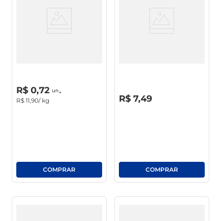
café
macarrão
Pão Francês Assado
Pão De Forma Limiar Integral
400g
R$
0
,
00
un
R$
0
,
72
un
R$
0
,
00
R$
7
,
49
R$
11
,
90
/ kg