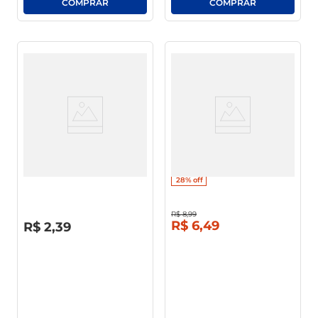
Bolinho Bauducco Morango
Pão De Forma Dulce Natura
40g
Pacote 500g
28%
off
R$
8
,
99
R$
0
,
00
R$
6
,
49
R$
2
,
39