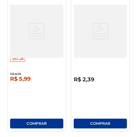
Pão De Hot Dog Limiar 500g
Bolinho Bauducco Baunilha C/
Chocolate 40g
33%
off
R$
8
,
99
R$
0
,
00
R$
5
,
99
R$
2
,
39