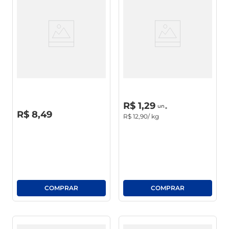
Pão De Forma Limiar 500g
Pão De Milho Assado
Fabricação Própria
R$
0
,
00
un
R$
1
,
29
un
R$
0
,
00
R$
8
,
49
R$
12
,
90
/ kg