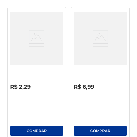
Bolinho Bauducco Laranja 40g
Pão De Forma Limiar Fibra
Linhaça 350g
R$
0
,
00
R$
0
,
00
R$
2
,
29
R$
6
,
99