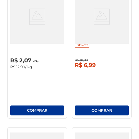
Pão Francês Integral Assado
Pão De Forma Limiar Integral
500g
31%
off
R$
0
,
00
un
R$
2
,
07
R$
10
,
09
un
R$
6
,
99
R$
12
,
90
/ kg