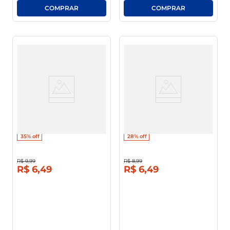
Pão De Hot Dog Dulce Natura
Pão De Hamburguer Dulce
450g
Natura 450g
35%
off
28%
off
R$
9
,
99
R$
8
,
99
R$
6
,
49
R$
6
,
49