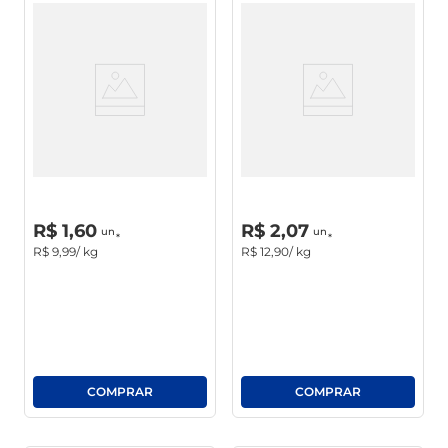
Pão De Hamburguer Assado
Pão De Hot Dog Assado
Limiar Kg
R$
0
,
00
R$
0
,
00
un
un
R$
1
,
60
R$
2
,
07
un
un
R$
9
,
99
/ kg
R$
12
,
90
/ kg