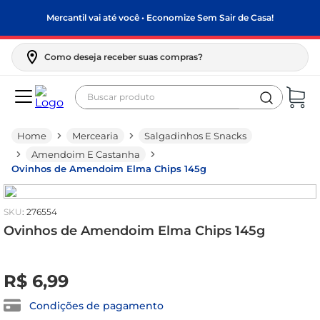
Mercantil vai até você • Economize Sem Sair de Casa!
Como deseja receber suas compras?
Buscar produto
Termos mais buscados
Mercearia
Salgadinhos E Snacks
biscoito
Amendoim E Castanha
frango
Ovinhos de Amendoim Elma Chips 145g
arroz
:
276554
papel higiênico
Ovinhos de Amendoim Elma Chips 145g
leite pó
R$
0
feijão
,
00
R$
6
,
99
leite condensado
Condições de pagamento
café