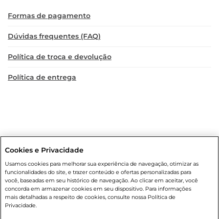
Formas de pagamento
Dúvidas frequentes (FAQ)
Política de troca e devolução
Política de entrega
Cookies e Privacidade
Condições gerais
: Em caso de divergência de valores, o valor válido
Usamos cookies para melhorar sua experiência de navegação, otimizar as
é o do carrinho de compras. Fotos ilustrativas. Compras sujeitas a
funcionalidades do site, e trazer conteúdo e ofertas personalizadas para
confirmação de estoque. Compras podem ser canceladas em caso
você, baseadas em seu histórico de navegação. Ao clicar em aceitar, você
de suspeita de fraude. A fim de garantir o acesso de um maior
concorda em armazenar cookies em seu dispositivo. Para informações
número de clientes as nossas promoções, a compra de produtos
mais detalhadas a respeito de cookies, consulte nossa Política de
com preços promocionais poderá ter sua quantidade limitada por
Privacidade.
cliente. Os preços, ofertas e condições são exclusivos para o e-
commerce e válidos durante o dia de hoje, podendo sofrer alterações