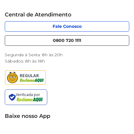
Grupo Cencosud
Cartão Mercantil
Trabalhe conosco
Central de Atendimento
Código de Ética
Sobre Privacidade
App Mercantil
Portal do fornecedor
Fale Conosco
Serviços
Nossas lojas
Blog Mercantil
0800 720 1111
Cencosud Media
Black Friday
Segunda à Sexta: 8h às 20h
Sábados: 8h às 18h
Baixe nosso App