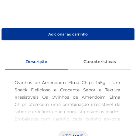
sabão pó
macarrão
Adicionar ao carrinho
Descrição
Características
Ovinhos de Amendoim Elma Chips 145g – Um 
Snack Delicioso e Crocante Sabor e Textura 
Irresistíveis Os Ovinhos de Amendoim Elma 
Chips oferecem uma combinação irresistível de 
sabor e crocância que conquista diversas idades. 
Embalados com carinho, cada bolinho envolve 
um amendoim crocante, criando uma 
experiência única a cada mordida. Essa 
VER MAIS