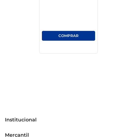
refeições ou para acompanhar uma bebida, estes 
ovinhos têm tudo para se tornar um favorito de 
todos. Além disso, são uma escolha prática e 
saborosa para quem busca um lanche rápido e 
acessível, que não compromete o sabor e a 
qualidade.
Institucional
Sobre o Mercantil
Mercantil