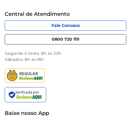
Grupo Cencosud
Cartão Mercantil
Trabalhe conosco
Central de Atendimento
Código de Ética
Sobre Privacidade
App Mercantil
Portal do fornecedor
Fale Conosco
Serviços
Nossas lojas
Blog Mercantil
0800 720 1111
Cencosud Media
Black Friday
Segunda à Sexta: 8h às 20h
Sábados: 8h às 18h
Baixe nosso App