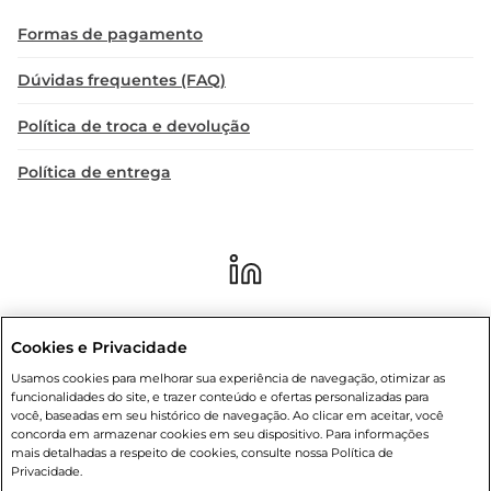
Formas de pagamento
Dúvidas frequentes (FAQ)
Política de troca e devolução
Política de entrega
Cookies e Privacidade
Condições gerais
: Em caso de divergência de valores, o valor válido
Usamos cookies para melhorar sua experiência de navegação, otimizar as
é o do carrinho de compras. Fotos ilustrativas. Compras sujeitas a
funcionalidades do site, e trazer conteúdo e ofertas personalizadas para
confirmação de estoque. Compras podem ser canceladas em caso
você, baseadas em seu histórico de navegação. Ao clicar em aceitar, você
de suspeita de fraude. A fim de garantir o acesso de um maior
concorda em armazenar cookies em seu dispositivo. Para informações
número de clientes as nossas promoções, a compra de produtos
mais detalhadas a respeito de cookies, consulte nossa Política de
com preços promocionais poderá ter sua quantidade limitada por
Privacidade.
cliente. Os preços, ofertas e condições são exclusivos para o e-