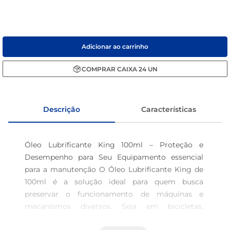
café
macarrão
Adicionar ao carrinho
COMPRAR
CAIXA
24
UN
Descrição
Características
Óleo Lubrificante King 100ml – Proteção e 
Desempenho para Seu Equipamento essencial 
para a manutenção O Óleo Lubrificante King de 
100ml é a solução ideal para quem busca 
preservar o funcionamento de máquinas e 
mecanismos diversos. Seja em bicicletas, 
ferramentas ou equipamentos domésticos, sua 