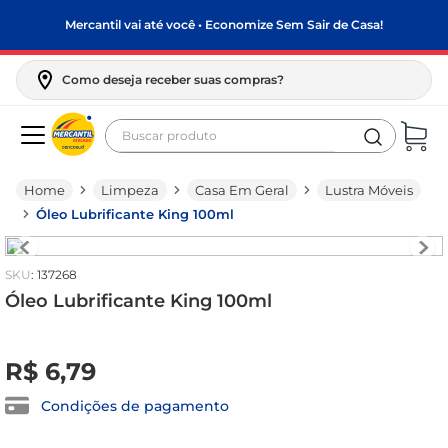
Mercantil vai até você • Economize Sem Sair de Casa!
Como deseja receber suas compras?
Buscar produto
Termos mais buscados
Limpeza
Casa Em Geral
Lustra Móveis
biscoito
Óleo Lubrificante King 100ml
frango
arroz
:
137268
papel higiênico
Óleo Lubrificante King 100ml
leite pó
R$
0
,
00
R$
6
,
79
feijão
leite condensado
Condições de pagamento
sabão pó