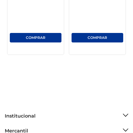
prática e fácil de transportar, permitindo que 
você tenha sempre à mão a proteção necessária 
para seus itens. Recomendações de uso Para 
obter os melhores resultados, aplique o óleo 
diretamente nas partes móveis que necessitam 
de lubrificação. É aconselhável remover qualquer 
sujeira ou resíduo antes da aplicação para 
garantir a eficácia do produto. Mantenha seu 
equipamento em ótima condição e evite paradas 
inesperadas com o Óleo Lubrificante King, um 
aliado indispensável na sua rotina de manutenção.
Institucional
Sobre o Mercantil
Mercantil