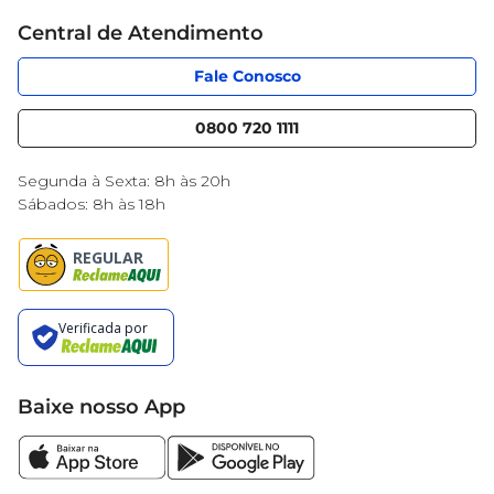
Cartão Mercantil
Trabalhe conosco
Central de Atendimento
Código de Ética
Sobre Privacidade
App Mercantil
Portal do fornecedor
Fale Conosco
Serviços
Nossas lojas
Blog Mercantil
0800 720 1111
Cencosud Media
Black Friday
Segunda à Sexta: 8h às 20h
Sábados: 8h às 18h
Baixe nosso App