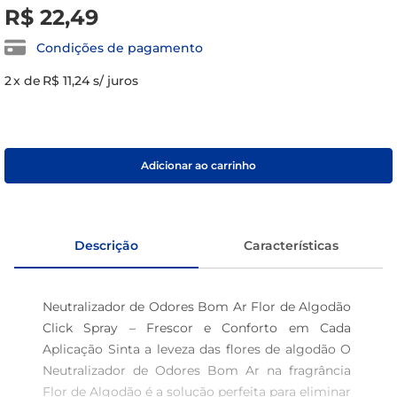
R$
22
,
49
café
Condições de pagamento
macarrão
2
x de
R$ 11,24
s/ juros
Adicionar ao carrinho
Descrição
Características
Neutralizador de Odores Bom Ar Flor de Algodão 
Click Spray – Frescor e Conforto em Cada 
Aplicação Sinta a leveza das flores de algodão O 
Neutralizador de Odores Bom Ar na fragrância 
Flor de Algodão é a solução perfeita para eliminar 