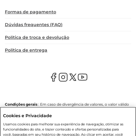
Formas de pagamento
Dúvidas frequentes (FAQ)
Política de troca e devolução
Política de entrega
Condições gerais
: Em caso de divergência de valores, o valor válido
é o do carrinho de compras. Fotos ilustrativas. Compras sujeitas a
Cookies e Privacidade
confirmação de estoque. Compras podem ser canceladas em caso
de suspeita de fraude. A fim de garantir o acesso de um maior
Usamos cookies para melhorar sua experiência de navegação, otimizar as
número de clientes as nossas promoções, a compra de produtos
funcionalidades do site, e trazer conteúdo e ofertas personalizadas para
com preços promocionais poderá ter sua quantidade limitada por
você, baseadas em seu histórico de navegação. Ao clicar em aceitar, você