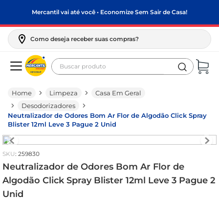
Mercantil vai até você • Economize Sem Sair de Casa!
Como deseja receber suas compras?
Buscar produto
Termos mais buscados
Limpeza
Casa Em Geral
biscoito
Desodorizadores
frango
Neutralizador de Odores Bom Ar Flor de Algodão Click Spray
Blister 12ml Leve 3 Pague 2 Unid
arroz
papel higiênico
:
259830
leite pó
Neutralizador de Odores Bom Ar Flor de
Algodão Click Spray Blister 12ml Leve 3 Pague 2
feijão
Unid
leite condensado
sabão pó
R$
0
,
00