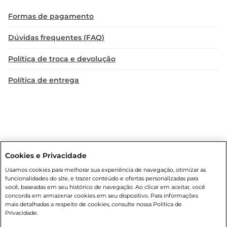
Formas de pagamento
Dúvidas frequentes (FAQ)
Política de troca e devolução
Política de entrega
Cookies e Privacidade
Condições gerais
: Em caso de divergência de valores, o valor válido
Usamos cookies para melhorar sua experiência de navegação, otimizar as
é o do carrinho de compras. Fotos ilustrativas. Compras sujeitas a
funcionalidades do site, e trazer conteúdo e ofertas personalizadas para
confirmação de estoque. Compras podem ser canceladas em caso
você, baseadas em seu histórico de navegação. Ao clicar em aceitar, você
de suspeita de fraude. A fim de garantir o acesso de um maior
concorda em armazenar cookies em seu dispositivo. Para informações
número de clientes as nossas promoções, a compra de produtos
mais detalhadas a respeito de cookies, consulte nossa Política de
com preços promocionais poderá ter sua quantidade limitada por
Privacidade.
cliente. Os preços, ofertas e condições são exclusivos para o e-
commerce e válidos durante o dia de hoje, podendo sofrer alterações