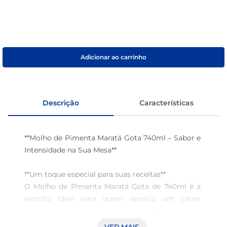
café
macarrão
Adicionar ao carrinho
Descrição
Características
**Molho de Pimenta Maratá Gota 740ml – Sabor e 
Intensidade na Sua Mesa**

**Um toque especial para suas receitas**  

O Molho de Pimenta Maratá Gota de 740ml é a 
escolha ideal para quem aprecia um sabor 
marcante e picante em seus pratos. Desenvolvido 
para realçar o gosto dos alimentos, esse molho é 
VER MAIS