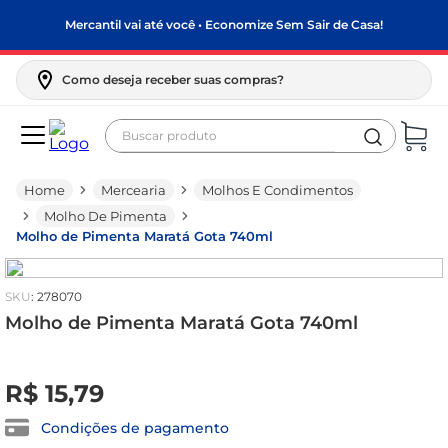
Mercantil vai até você • Economize Sem Sair de Casa!
Como deseja receber suas compras?
Buscar produto
Termos mais buscados
Mercearia
Molhos E Condimentos
biscoito
Molho De Pimenta
frango
Molho de Pimenta Maratá Gota 740ml
arroz
:
278070
papel higiênico
Molho de Pimenta Maratá Gota 740ml
leite pó
R$
0
feijão
,
00
R$
15
,
79
leite condensado
Condições de pagamento
sabão pó