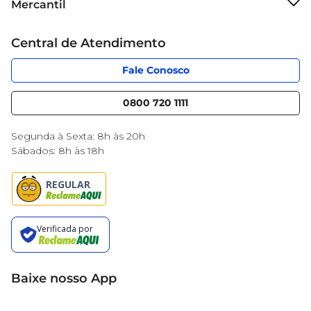
Mercantil
Grupo Cencosud
Cartão Mercantil
Trabalhe conosco
Central de Atendimento
Código de Ética
Sobre Privacidade
App Mercantil
Portal do fornecedor
Fale Conosco
Serviços
Nossas lojas
Blog Mercantil
0800 720 1111
Cencosud Media
Black Friday
Segunda à Sexta: 8h às 20h
Sábados: 8h às 18h
Baixe nosso App