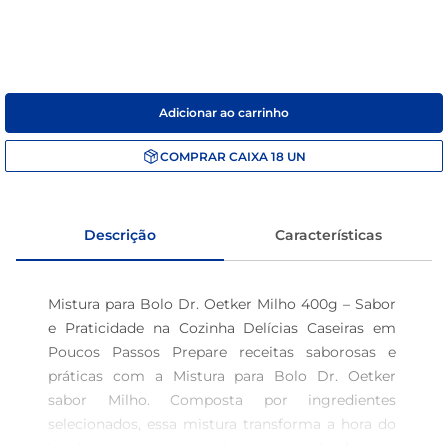
café
macarrão
Adicionar ao carrinho
COMPRAR
CAIXA
18
UN
Descrição
Características
Mistura para Bolo Dr. Oetker Milho 400g – Sabor 
e Praticidade na Cozinha Delícias Caseiras em 
Poucos Passos Prepare receitas saborosas e 
práticas com a Mistura para Bolo Dr. Oetker 
sabor Milho. Composta por ingredientes 
selecionados, essa mistura transforma a hora do 