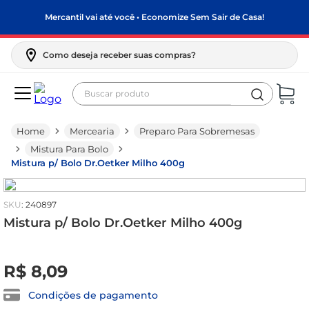
Mercantil vai até você • Economize Sem Sair de Casa!
Como deseja receber suas compras?
Buscar produto
Termos mais buscados
Mercearia
Preparo Para Sobremesas
biscoito
Mistura Para Bolo
frango
Mistura p/ Bolo Dr.Oetker Milho 400g
arroz
:
240897
papel higiênico
Mistura p/ Bolo Dr.Oetker Milho 400g
leite pó
R$
0
feijão
,
00
R$
8
,
09
leite condensado
Condições de pagamento
sabão pó