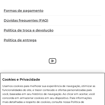
Formas de pagamento
Dúvidas frequentes (FAQ)
Política de troca e devolução
Política de entrega
Cookies e Privacidade
Condições gerais
: Em caso de divergência de valores, o valor válido
Usamos cookies para melhorar sua experiência de navegação, otimizar as
é o do carrinho de compras. Fotos ilustrativas. Compras sujeitas a
funcionalidades do site, e trazer conteúdo e ofertas personalizadas para
confirmação de estoque. Compras podem ser canceladas em caso
você, baseadas em seu histórico de navegação. Ao clicar em aceitar, você
de suspeita de fraude. A fim de garantir o acesso de um maior
concorda em armazenar cookies em seu dispositivo. Para informações
número de clientes as nossas promoções, a compra de produtos
mais detalhadas a respeito de cookies, consulte nossa Política de
com preços promocionais poderá ter sua quantidade limitada por