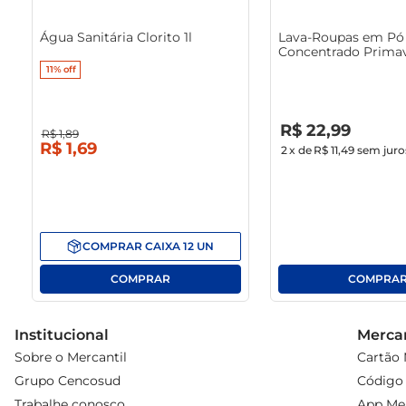
Água Sanitária Clorito 1l
Lava-Roupas em Pó 
Concentrado Primav
1.6Kg
11%
off
R$
0
,
00
R$
22
,
99
R$
1
,
89
R$
1
,
69
2
x de
R$ 11,49
sem juro
COMPRAR
CAIXA
12
UN
Institucional
Mercan
Sobre o Mercantil
Cartão 
Grupo Cencosud
Código 
Trabalhe conosco
App Mer