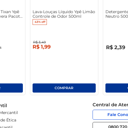
Tixan Ypê
Lava-Louças Líquido Ypê Limão
Detergente
era Pacote
Controle de Odor 500ml
Neutro 50
43%
off
R$
3
,
49
R$
0
,
00
R$
1
,
99
R$
2
,
39
s
Central de At
til
Mercantil
Fale Con
de Ética
0800 720 
cantil