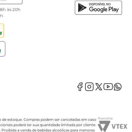
 8h às 20h
8h
mação de estoque. Compras podem ser canceladas em caso
onais poderá ter sua quantidade limitada por cliente.
o. Proibida a venda de bebidas alcoólicas para menores