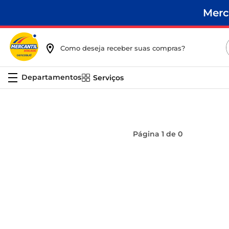
Merc
Como deseja receber suas compras?
Serviços
Página
1
de
0