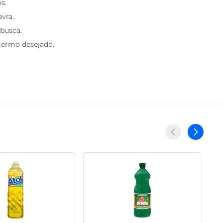
s.
avra.
 busca.
 termo desejado.