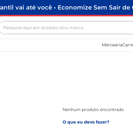
antil vai até você • Economize Sem Sair de 
Pesquise aqui por produto e/ou marca...
Termos mais buscados
Mercearia
Carn
biscoito
frango
arroz
papel higiênico
feijão
leite pó
leite condensado
Nenhum produto encontrado
sabão pó
O que eu devo fazer?
macarrão