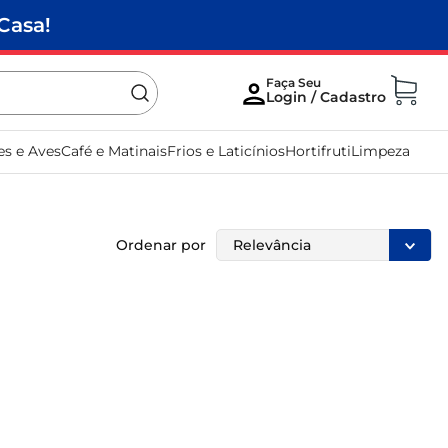
Casa!
es e Aves
Café e Matinais
Frios e Laticínios
Hortifruti
Limpeza
Ordenar por
Relevância