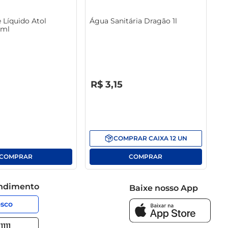
 Líquido Atol
Água Sanitária Dragão 1l
0ml
R$
0
,
00
R$
3
,
15
COMPRAR
CAIXA
12
UN
endimento
Baixe nosso App
osco
1111