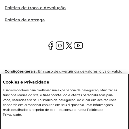
Política de troca e devolução
Política de entrega
Condições gerais
: Em caso de divergência de valores, o valor válido
é o do carrinho de compras. Fotos ilustrativas. Compras sujeitas a
Cookies e Privacidade
confirmação de estoque. Compras podem ser canceladas em caso
de suspeita de fraude. A fim de garantir o acesso de um maior
Usamos cookies para melhorar sua experiência de navegação, otimizar as
número de clientes as nossas promoções, a compra de produtos
funcionalidades do site, e trazer conteúdo e ofertas personalizadas para
com preços promocionais poderá ter sua quantidade limitada por
você, baseadas em seu histórico de navegação. Ao clicar em aceitar, você
cliente. Os preços, ofertas e condições são exclusivos para o e-
concorda em armazenar cookies em seu dispositivo. Para informações
commerce e válidos durante o dia de hoje, podendo sofrer alterações
mais detalhadas a respeito de cookies, consulte nossa Política de
sem prévia notificação. Proibida a venda de bebidas alcoólicas para
Privacidade.
menores de 18 anos, conforme Lei n.º 8069/90, art. 81, inciso II
(Estatuto da Criança e do Adolescente). Preços e condições
exclusivos para o
www.mercantilatacado.com.br
, podendo sofrer