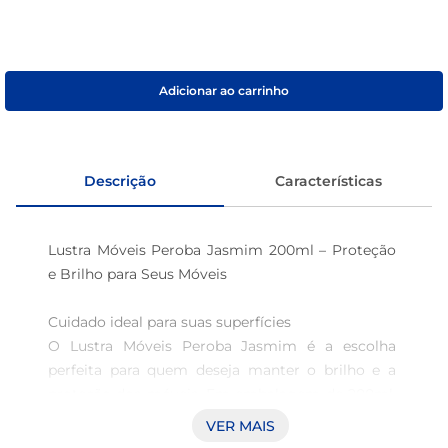
café
macarrão
Adicionar ao carrinho
Descrição
Características
Lustra Móveis Peroba Jasmim 200ml – Proteção 
e Brilho para Seus Móveis

Cuidado ideal para suas superfícies  

O Lustra Móveis Peroba Jasmim é a escolha 
perfeita para quem deseja manter o brilho e a 
proteção dos móveis. Em embalagem de 200ml, 
este produto é especialmente formulado para 
VER MAIS
realçar a beleza natural de madeiras e outros 