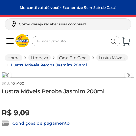
Mercantil vai até você • Economize Sem Sair de Casa!
Como deseja receber suas compras?
Buscar produto
Termos mais buscados
Limpeza
Casa Em Geral
Lustra Móveis
biscoito
Lustra Móveis Peroba Jasmim 200ml
frango
arroz
:
164400
papel higiênico
Lustra Móveis Peroba Jasmim 200ml
feijão
R$
0
,
00
R$
9
,
09
leite pó
leite condensado
Condições de pagamento
sabão pó