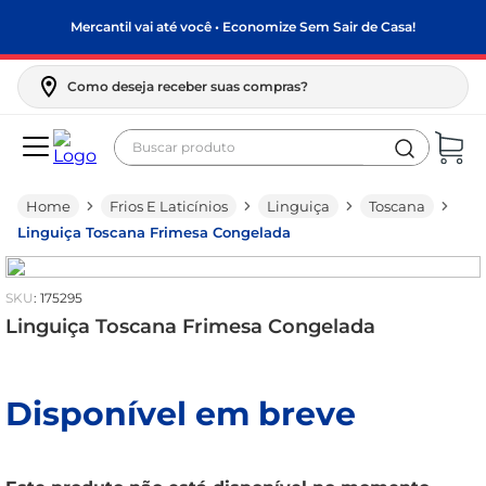
Mercantil vai até você • Economize Sem Sair de Casa!
Como deseja receber suas compras?
Buscar produto
Termos mais buscados
Frios E Laticínios
Linguiça
Toscana
biscoito
Linguiça Toscana Frimesa Congelada
frango
arroz
:
175295
papel higiênico
Linguiça Toscana Frimesa Congelada
feijão
leite pó
Disponível em breve
leite condensado
sabão pó