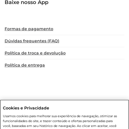
Baixe nosso App
Formas de pagamento
Dúvidas frequentes (FAQ)
Política de troca e devolução
Política de entrega
Cookies e Privacidade
Condições gerais
: Em caso de divergência de valores, o valor válido
Usamos cookies para melhorar sua experiência de navegação, otimizar as
é o do carrinho de compras. Fotos ilustrativas. Compras sujeitas a
funcionalidades do site, e trazer conteúdo e ofertas personalizadas para
confirmação de estoque. Compras podem ser canceladas em caso
você, baseadas em seu histórico de navegação. Ao clicar em aceitar, você
de suspeita de fraude. A fim de garantir o acesso de um maior