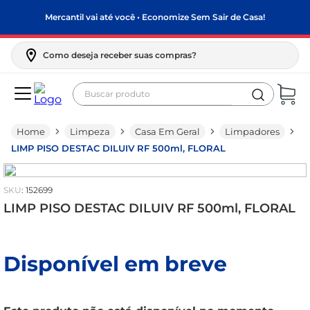
Mercantil vai até você • Economize Sem Sair de Casa!
Como deseja receber suas compras?
Buscar produto
Termos mais buscados
Limpeza
Casa Em Geral
Limpadores
biscoito
LIMP PISO DESTAC DILUIV RF 500ml, FLORAL
frango
arroz
:
152699
papel higiênico
LIMP PISO DESTAC DILUIV RF 500ml, FLORAL
feijão
leite pó
Disponível em breve
leite condensado
sabão pó