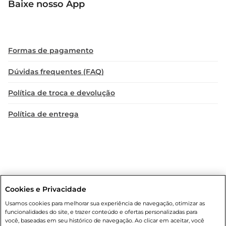
Baixe nosso App
Formas de pagamento
Dúvidas frequentes (FAQ)
Política de troca e devolução
Política de entrega
Cookies e Privacidade
Condições gerais
: Em caso de divergência de valores, o valor válido
Usamos cookies para melhorar sua experiência de navegação, otimizar as
é o do carrinho de compras. Fotos ilustrativas. Compras sujeitas a
funcionalidades do site, e trazer conteúdo e ofertas personalizadas para
confirmação de estoque. Compras podem ser canceladas em caso
você, baseadas em seu histórico de navegação. Ao clicar em aceitar, você
de suspeita de fraude. A fim de garantir o acesso de um maior