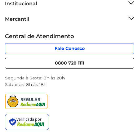
Institucional
Sobre o Mercantil
Mercantil
Grupo Cencosud
Cartão Mercantil
Trabalhe conosco
Central de Atendimento
Código de Ética
Sobre Privacidade
App Mercantil
Portal do fornecedor
Fale Conosco
Serviços
Nossas lojas
Blog Mercantil
0800 720 1111
Cencosud Media
Black Friday
Segunda à Sexta: 8h às 20h
Sábados: 8h às 18h