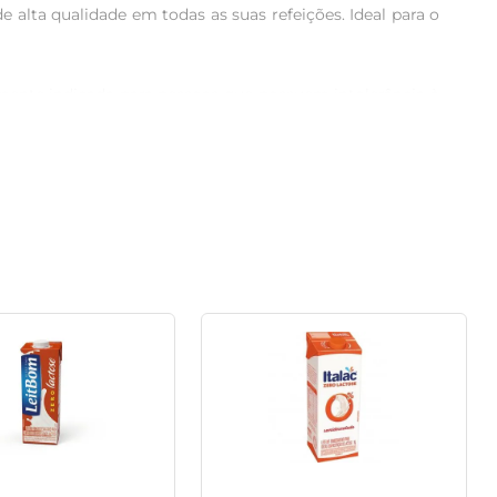
 alta qualidade em todas as suas refeições. Ideal para o 
almente indicada para pessoas que possuem intolerância à 
 disso, o semidesnatado oferece um equilíbrio perfeito 
ura que você espera. Seu processo de produção respeita 
e ser uma excelente fonte de cálcio e proteínas, ele se 
dade de receitas, desde vitaminas e smoothies a sopas e 
o de alimentos saudáveis em sua rotina alimentar sem 
 A embalagem é prática e mantém a qualidade do leite, 
a sabor, leveza e nutrição na medida certa!