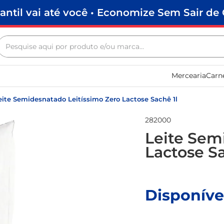
antil vai até você • Economize Sem Sair de 
Pesquise aqui por produto e/ou marca...
Termos mais buscados
Mercearia
Carn
biscoito
frango
eite Semidesnatado Leitíssimo Zero Lactose Sachê 1l
arroz
282000
papel higiênico
Leite Sem
Lactose Sa
feijão
leite pó
leite condensado
Disponíve
sabão pó
macarrão