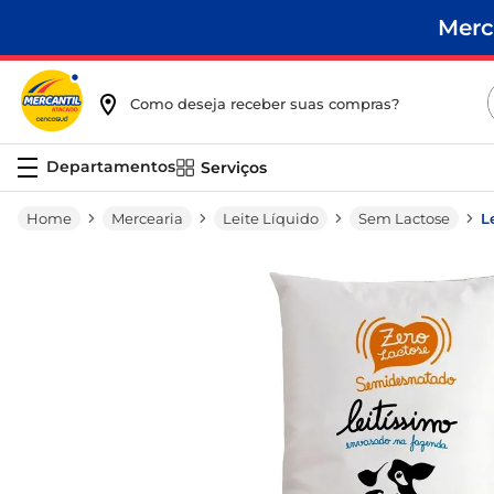
Merc
Como deseja receber suas compras?
Serviços
Mercearia
Leite Líquido
Sem Lactose
L