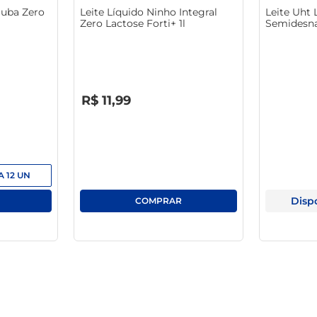
juba Zero
Leite Líquido Ninho Integral
Leite Uht
Zero Lactose Forti+ 1l
Semidesna
Caixa 1l
R$
0
,
00
R$
11
,
99
A
12
UN
Disp