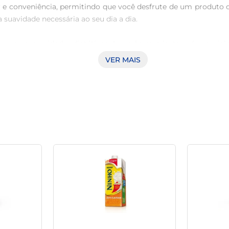
 e conveniência, permitindo que você desfrute de um produto de
suavidade necessária ao seu dia a dia.

iversas necessidades dietéticas. A versão zero lactose é especi
efícios do leite sem os desconfortos que podem ocorrer. Além
VER MAIS
o à alimentação de quem busca um estilo de vida mais saudável.

a promessa de sabor e nutrientes, mantendo o frescor e a text
o chegue até você com todas suas propriedades intactas. Além d
 dieta equilibrada.

leite semidesnatado Leitíssimo pode ser utilizado em uma varie
 criar pratos saborosos e nutritivos, facilitando a inclusã
de armazenar e manusear, perfeito para o dia a dia corrido.
ra. Invista em sua saúde e bem-estar com uma opção que combin