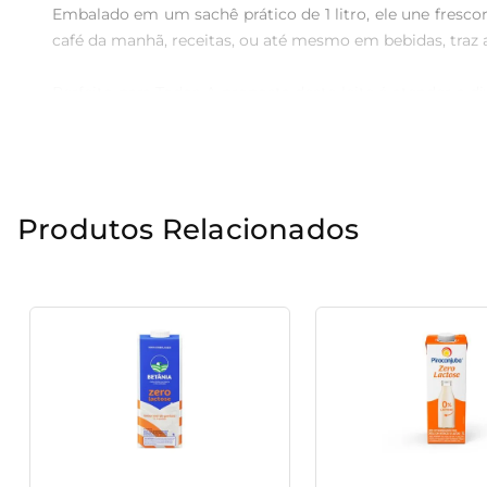
Embalado em um sachê prático de 1 litro, ele une frescor
café da manhã, receitas, ou até mesmo em bebidas, traz a 
Perfeito para Todos A proposta deste leite é atender a d
lactose, permitindo que todos possam aproveitar os ben
entre sabor e saúde, tornando-se uma significativa adiçã
Características do Produto O leite Leitíssimo vem com 
Produtos Relacionados
rigorosos padrões de qualidade, garantindo que o produt
destaca pelo baixo teor de gordura, contribuindo para uma
Versatilidade na Cozinha Além de ser consumido puro, o 
molhos. Sua leveza o torna um ótimo ingrediente para
complicações.

Conveniência no Dia a Dia O sachê de 1 litro é fácil 
proporcionando uma experiência agradável a cada abertu