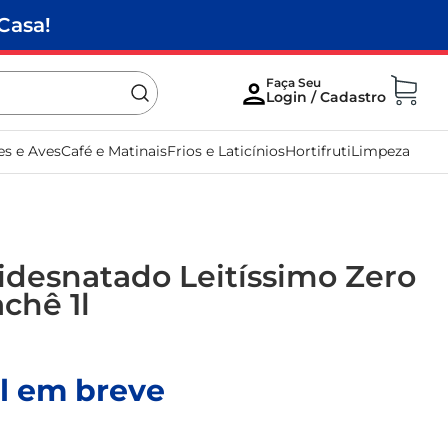
Casa!
es e Aves
Café e Matinais
Frios e Laticínios
Hortifruti
Limpeza
idesnatado Leitíssimo Zero
chê 1l
l em breve