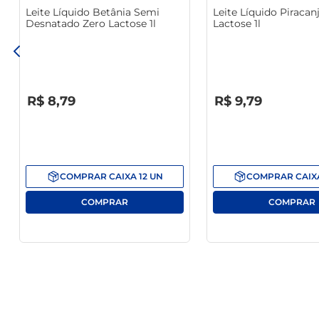
Leite Líquido Betânia Semi
Leite Líquido Piracan
Desnatado Zero Lactose 1l
Lactose 1l
R$
0
,
00
R$
0
,
00
R$
8
,
79
R$
9
,
79
COMPRAR
CAIXA
12
UN
COMPRAR
CAIX