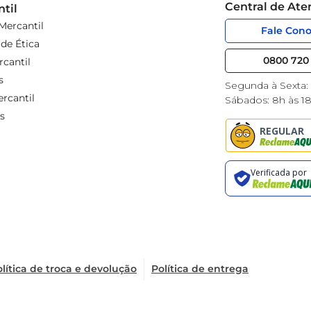
Central de At
til
Mercantil
Fale Con
de Ética
0800 720 
cantil
s
Segunda à Sexta:
rcantil
Sábados: 8h às 1
s
lítica de troca e devolução
Política de entrega