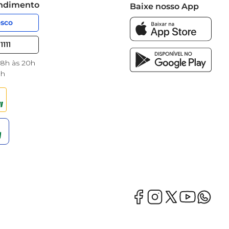
endimento
Baixe nosso App
osco
1111
 8h às 20h
8h