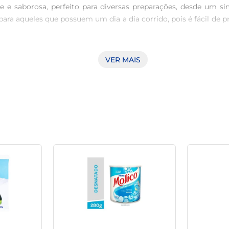
e e saborosa, perfeito para diversas preparações, desde um sim
ara aqueles que possuem um dia a dia corrido, pois é fácil de 
or sua ampla possibilidade de uso. Pode ser utilizado em prep
VER MAIS
tortas, molhos e sobremesas. Além disso, é um ótimo complemen
ionais essenciais.

Desnatado Instantâneo apresenta embalagem de 600g, ideal pa
, economizando tempo no preparo e garantindo uma experiência
ra quem está em busca de uma alimentação mais leve, mantend
 que desejam uma alimentação balanceada e saudável. Com o Lei