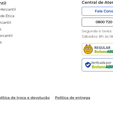
Central de At
til
Mercantil
Fale Con
de Ética
0800 720 
cantil
s
Segunda à Sexta:
rcantil
Sábados: 8h às 1
s
lítica de troca e devolução
Política de entrega