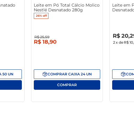
snatado
Leite em Pó Total Cálcio Molico
Leite em 
Nestlé Desnatado 280g
Desnatad
26%
off
R$
0
,
00
R$
20
,
2
R$
25
,
59
R$
18
,
90
2
x de
R$ 10
A
50
UN
COMPRAR
CAIXA
24
UN
CO