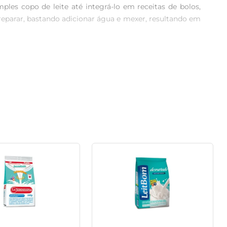
ples copo de leite até integrá-lo em receitas de bolos, 
preparar, bastando adicionar água e mexer, resultando em 
arações simples, como mingaus ou vitaminas, mas também 
to para quem busca balancear a alimentação, pois traz 
ra famílias ou quem busca um estoque prático em casa. 
 sem grumos. Assim, você pode desfrutar da qualidade e 
o a ingestão de cálcio e proteínas importantes. É uma 
te em Pó Piracanjuba, você garante nutrição e sabor em 