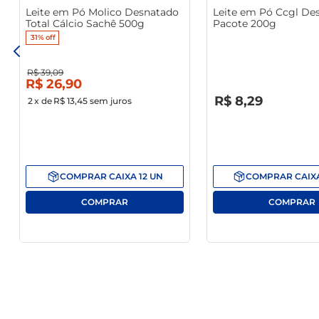
Leite em Pó Molico Desnatado
Leite em Pó Ccgl De
Total Cálcio Sachê 500g
Pacote 200g
31%
off
R$
39
,
09
R$
26
,
90
R$
0
,
00
R$
8
,
29
2
x de
R$ 13,45
sem juros
COMPRAR
CAIXA
12
UN
COMPRAR
CAIX