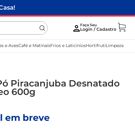
Casa!
es e Aves
Café e Matinais
Frios e Laticínios
Hortifruti
Limpeza
Pó Piracanjuba Desnatado
eo 600g
l em breve