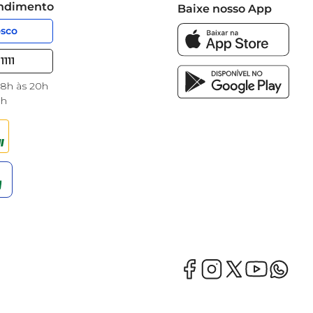
endimento
Baixe nosso App
osco
1111
 8h às 20h
8h