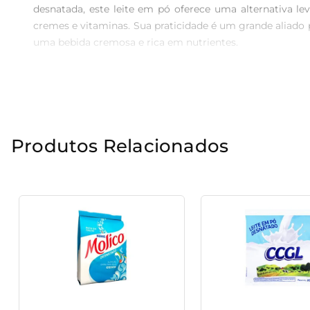
desnatada, este leite em pó oferece uma alternativa lev
cremes e vitaminas. Sua praticidade é um grande aliado p
uma bebida cremosa e rica em nutrientes.

Versatilidade na cozinha Este leite em pó se destaca p
se adapta muito bem a receitas mais elaboradas, como 
a leveza do leite desnatado, mantendo as qualidades nutric
Produtos Relacionados
Características essenciais O Leite em Pó Piracanjuba 
Sendo instantâneo, ele se dissolve rapidamente na água
sabor Piracanjuba com total praticidade.

Ideal para diversas dietas Este produto é perfeito pa
excelente opção para todos, desde crianças até adultos
cada dia, de forma prática e saudável.