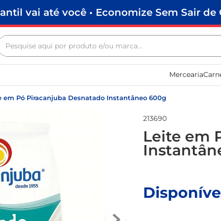
antil vai até você • Economize Sem Sair de 
Pesquise aqui por produto e/ou marca...
Termos mais buscados
Mercearia
Carn
biscoito
frango
e em Pó Piracanjuba Desnatado Instantâneo 600g
arroz
213690
papel higiênico
Leite em 
Instantân
leite pó
feijão
leite condensado
Disponíve
café
sabão pó