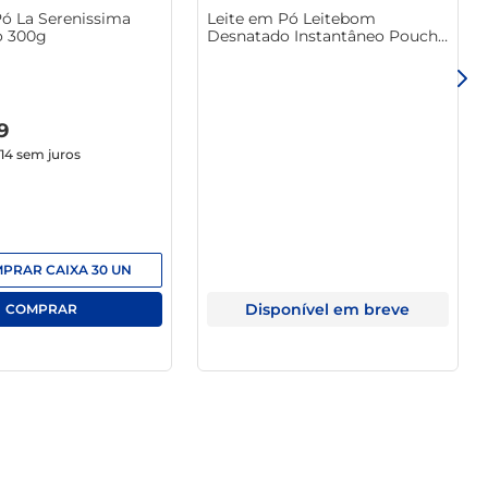
Pó La Serenissima
Leite em Pó Leitebom
o 300g
Desnatado Instantâneo Pouch
600g
9
,14
sem juros
MPRAR
CAIXA
30
UN
Disponível em breve