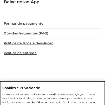
Baixe nosso App
Formas de pagamento
Dúvidas frequentes (FAQ)
Política de troca e devolução
Política de entrega
Cookies e Privacidade
Condições gerais
: Em caso de divergência de valores, o valor válido
Usamos cookies para melhorar sua experiência de navegação, otimizar as
é o do carrinho de compras. Fotos ilustrativas. Compras sujeitas a
funcionalidades do site, e trazer conteúdo e ofertas personalizadas para
confirmação de estoque. Compras podem ser canceladas em caso
você, baseadas em seu histórico de navegação. Ao clicar em aceitar, você
de suspeita de fraude. A fim de garantir o acesso de um maior