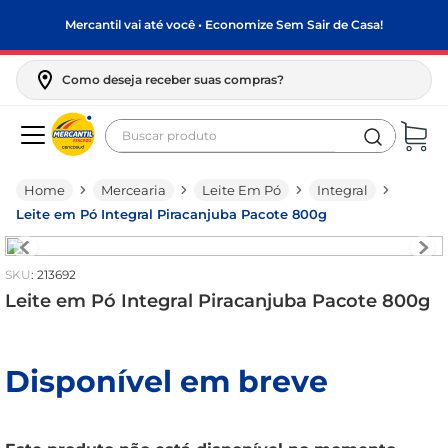
Mercantil vai até você • Economize Sem Sair de Casa!
Como deseja receber suas compras?
Buscar produto
Termos mais buscados
Mercearia
Leite Em Pó
Integral
biscoito
Leite em Pó Integral Piracanjuba Pacote 800g
frango
arroz
:
213692
papel higiênico
Leite em Pó Integral Piracanjuba Pacote 800g
leite pó
feijão
Disponível em breve
leite condensado
sabão pó