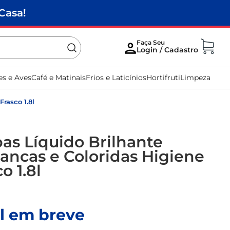
Casa!
es e Aves
Café e Matinais
Frios e Laticínios
Hortifruti
Limpeza
rasco 1.8l
as Líquido Brilhante
ancas e Coloridas Higiene
o 1.8l
l em breve