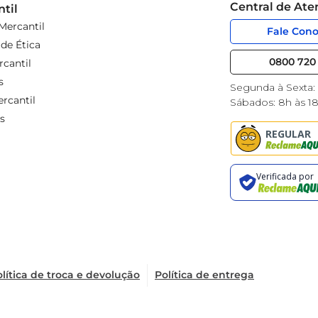
Central de At
til
Mercantil
Fale Con
de Ética
0800 720 
cantil
s
Segunda à Sexta:
rcantil
Sábados: 8h às 1
s
lítica de troca e devolução
Política de entrega