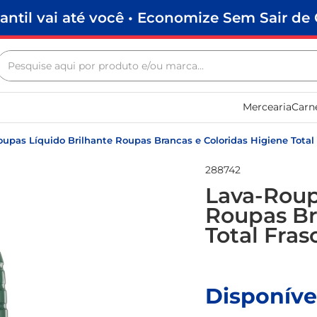
antil vai até você • Economize Sem Sair de 
Pesquise aqui por produto e/ou marca...
Termos mais buscados
Mercearia
Carn
biscoito
frango
upas Líquido Brilhante Roupas Brancas e Coloridas Higiene Total F
arroz
288742
papel higiênico
Lava-Roup
Roupas Br
feijão
Total Frasc
leite pó
leite condensado
sabão pó
Disponíve
café