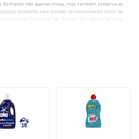
s Brilhante não apenas limpa, mas também preserva as 
olução excelente para atender as necessidades tanto de 
escoloração. Sensação de frescor Em adição às suas 
 Cada lavagem resulta em um toque agradável, realçando 
mas também protegidas. O Lava-Roupas Líquido Brilhante 
seguro em todos os ciclos de lavagem. É uma opção que 