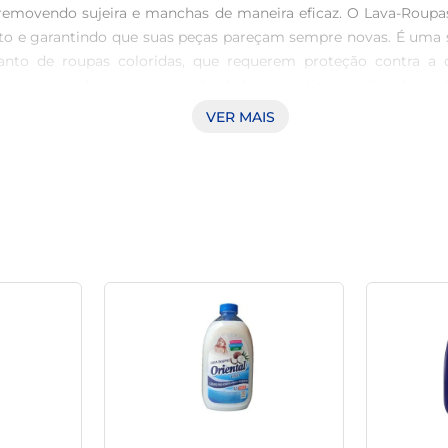
 removendo sujeira e manchas de maneira eficaz. O Lava-Roupa
to e garantindo que suas peças pareçam sempre novas. É uma s
anto de roupas coloridas, que requerem proteção contra a d
ave que confere uma sensação de frescor e limpeza duradoura.
eção Assegure-se de que suas roupas estão não apenas limpas, 
VER MAIS
 saúde das suas roupas ou da sua família, garantindo um uso 
s tecidos e a saúde do ambiente em que você vive.