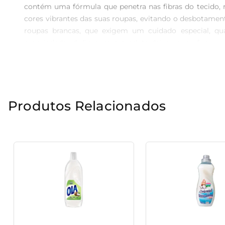
contém uma fórmula que penetra nas fibras do tecido,
cores vibrantes das suas roupas, evitando o desbotamen
roupas brancas, que exigem um cuidado especial, qu
propriedades de limpeza, o produto deixa um perfume su
a experiência de uso das suas roupas. Segurança e prot
é formulado sem ingredientes que possam comprometer a
combina qualidade e cuidado, mantendo a integridade do
Produtos Relacionados