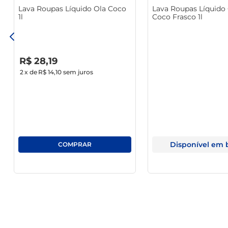
Lava Roupas Líquido Ola Coco
Lava Roupas Líquido 
1l
Coco Frasco 1l
R$
0
,
00
R$
28
,
19
2
x de
R$ 14,10
sem juros
Disponível em 