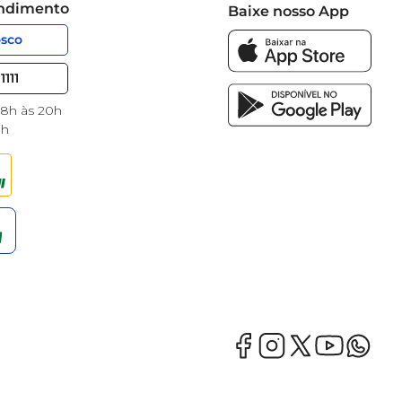
endimento
Baixe nosso App
osco
1111
 8h às 20h
8h