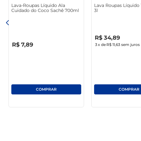
Lava-Roupas Líquido Ala
Lava Roupas Líquido 
Cuidado do Coco Sachê 700ml
3l
R$
0
,
00
R$
34
,
89
R$
0
,
00
R$
7
,
89
3
x de
R$ 11,63
sem juros