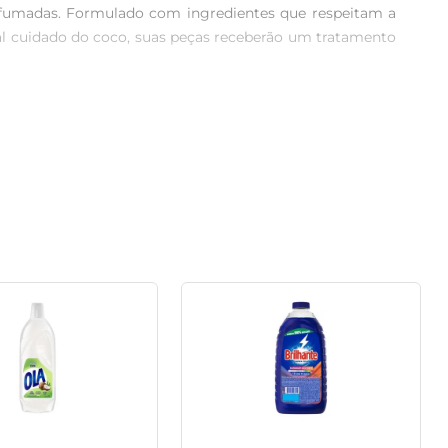
rfumadas. Formulado com ingredientes que respeitam a 
al cuidado do coco, suas peças receberão um tratamento 
ia de usar uma peça recém-lavada. A fragrância leve e 
 traz a sensação de roupas recém-lavadas, prontas para 
m lavadoras ou na lavagem manual, ele entrega resultados 
s com suas roupas sejam mais frequentes e eficazes.

 Coco é pensada para ser menos agressiva e contribuir 
m o nosso planeta.

limpas, frescas e com um toque de delicadeza.