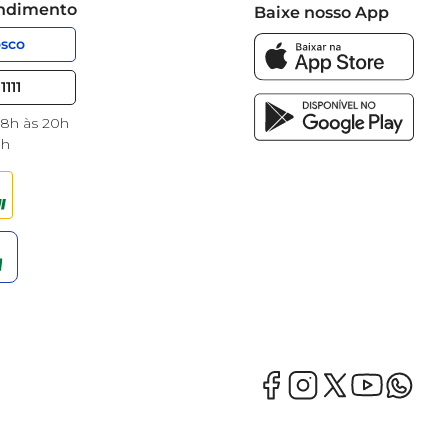
endimento
Baixe nosso App
osco
1111
 8h às 20h
8h