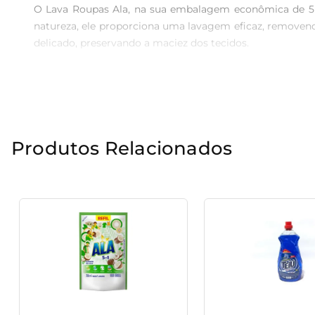
O Lava Roupas Ala, na sua embalagem econômica de 5 l
natureza, ele proporciona uma lavagem eficaz, removend
delicado, preservando a maciez dos tecidos.

Frescor e Leveza

Uma das grandes vantagens deste lava roupas é o aroma
agradável proporciona uma sensação de frescor, tornand
serem usadas em qualquer ocasião.

Produtos Relacionados
Versatilidade de Uso

Ideal para lavar todos os tipos de tecidos, o Lava Roupa
impecáveis. Com sua embalagem generosa de 5 litros, voc
Compromisso com a Sustentabilidade

Ala se preocupa com o meio ambiente e a saúde de quem
para um consumo mais consciente. Apostar nessa escolh
Experimente o Lava Roupas Ala Embalagem Econômica Cu