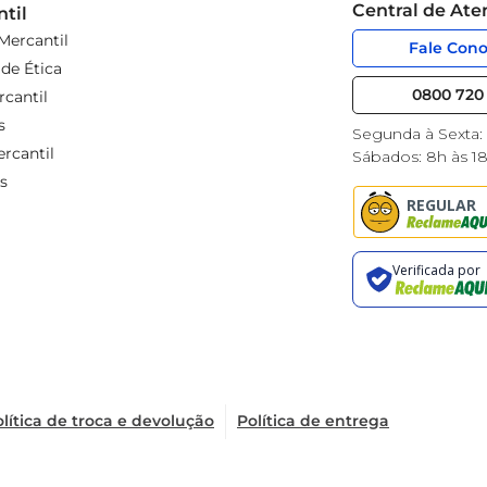
Central de At
til
Mercantil
Fale Con
de Ética
0800 720 
cantil
s
Segunda à Sexta:
rcantil
Sábados: 8h às 1
s
lítica de troca e devolução
Política de entrega