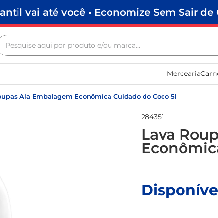
antil vai até você • Economize Sem Sair de 
Pesquise aqui por produto e/ou marca...
Termos mais buscados
Mercearia
Carn
biscoito
frango
oupas Ala Embalagem Econômica Cuidado do Coco 5l
arroz
284351
papel higiênico
Lava Rou
Econômica
feijão
leite pó
leite condensado
Disponíve
sabão pó
macarrão