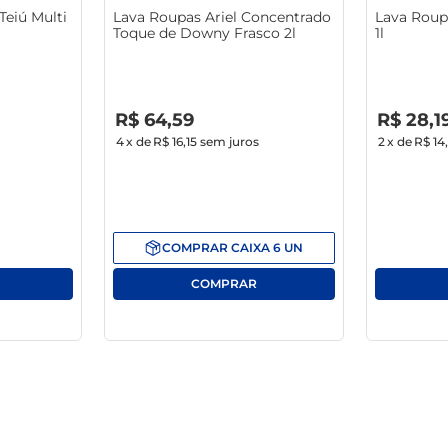
Teiú Multi
Lava Roupas Ariel Concentrado
Lava Roup
Toque de Downy Frasco 2l
1l
R$
0
,
00
R$
0
,
00
R$
64
,
59
R$
28
,
1
4
x de
R$ 16,15
sem juros
2
x de
R$ 14
COMPRAR
CAIXA
6
UN