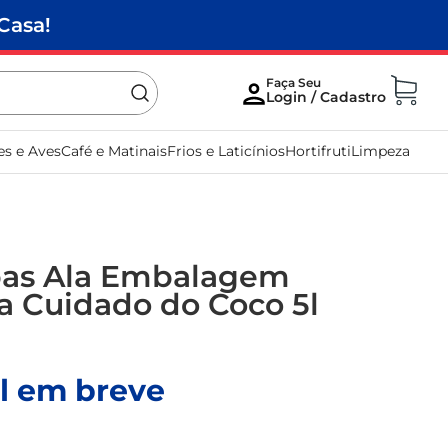
Casa!
es e Aves
Café e Matinais
Frios e Laticínios
Hortifruti
Limpeza
pas Ala Embalagem
 Cuidado do Coco 5l
l em breve