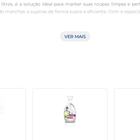
itros, é a solução ideal para manter suas roupas limpas e pe
o manchas e sujeiras de forma suave e eficiente. Com o especi
VER MAIS
 refrescante que deixa nas roupas, transformando a experiênc
o a hora de usar as roupas muito mais prazerosa. Cada lavagem
s Ala é versátil e se adapta a diferentes necessidades. Seja e
ê terá um excelente custo-benefício, permitindo que os cuidado
 utiliza seus produtos. A fórmula do Lava Roupas Cuidado do
a é uma forma de preservar não apenas suas roupas, mas també
idado do Coco 5l e descubra como manter suas roupas sempre 