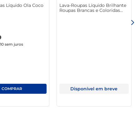
as Líquido Ola Coco
Lava-Roupas Líquido Brilhante
Roupas Brancas e Coloridas
Limpeza Total Frasco 1.8l
9
,10
sem juros
Disponível em breve