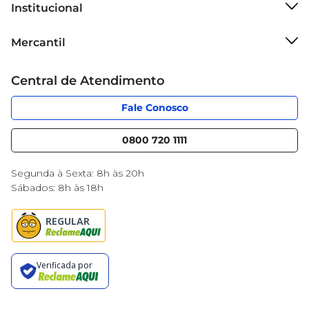
Institucional
Sobre o Mercantil
Mercantil
Grupo Cencosud
Cartão Mercantil
Trabalhe conosco
Central de Atendimento
Código de Ética
Sobre Privacidade
App Mercantil
Portal do fornecedor
Fale Conosco
Serviços
Nossas lojas
Blog Mercantil
0800 720 1111
Cencosud Media
Black Friday
Segunda à Sexta: 8h às 20h
Sábados: 8h às 18h