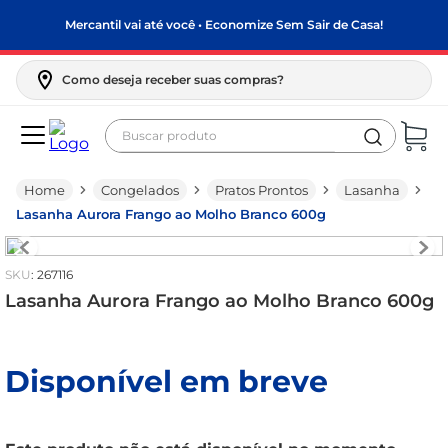
Mercantil vai até você • Economize Sem Sair de Casa!
Como deseja receber suas compras?
Buscar produto
Termos mais buscados
Congelados
Pratos Prontos
Lasanha
biscoito
Lasanha Aurora Frango ao Molho Branco 600g
frango
arroz
:
267116
papel higiênico
Lasanha Aurora Frango ao Molho Branco 600g
feijão
leite pó
Disponível em breve
leite condensado
sabão pó