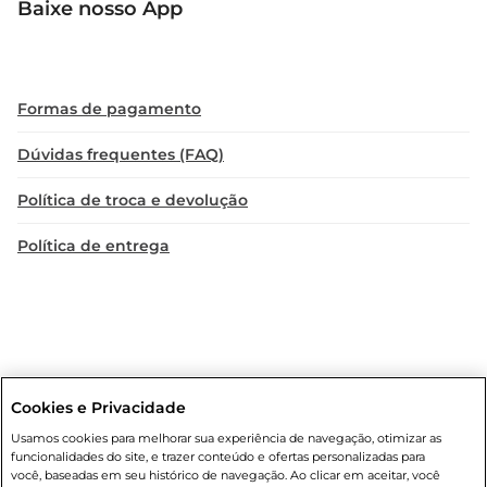
Baixe nosso App
Formas de pagamento
Dúvidas frequentes (FAQ)
Política de troca e devolução
Política de entrega
Cookies e Privacidade
Condições gerais
: Em caso de divergência de valores, o valor válido
Usamos cookies para melhorar sua experiência de navegação, otimizar as
é o do carrinho de compras. Fotos ilustrativas. Compras sujeitas a
funcionalidades do site, e trazer conteúdo e ofertas personalizadas para
confirmação de estoque. Compras podem ser canceladas em caso
você, baseadas em seu histórico de navegação. Ao clicar em aceitar, você
de suspeita de fraude. A fim de garantir o acesso de um maior