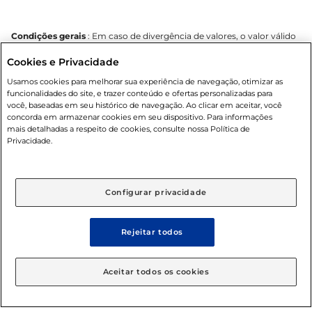
Condições gerais
: Em caso de divergência de valores, o valor válido
é o do carrinho de compras. Fotos ilustrativas. Compras sujeitas a
Cookies e Privacidade
confirmação de estoque. Compras podem ser canceladas em caso
de suspeita de fraude. A fim de garantir o acesso de um maior
Usamos cookies para melhorar sua experiência de navegação, otimizar as
número de clientes as nossas promoções, a compra de produtos
funcionalidades do site, e trazer conteúdo e ofertas personalizadas para
com preços promocionais poderá ter sua quantidade limitada por
você, baseadas em seu histórico de navegação. Ao clicar em aceitar, você
cliente. Os preços, ofertas e condições são exclusivos para o e-
concorda em armazenar cookies em seu dispositivo. Para informações
commerce e válidos durante o dia de hoje, podendo sofrer alterações
mais detalhadas a respeito de cookies, consulte nossa Política de
sem prévia notificação. Proibida a venda de bebidas alcoólicas para
Privacidade.
menores de 18 anos, conforme Lei n.º 8069/90, art. 81, inciso II
(Estatuto da Criança e do Adolescente). Preços e condições
exclusivos para o
www.mercantilatacado.com.br
, podendo sofrer
alterações sem aviso prévio. O valor mínimo para as compras on-line
Configurar privacidade
é de R$ 100,00.
Rejeitar todos
© 2025 Copyright. Todos os direitos
Aceitar todos os cookies
reservados Mercantil.