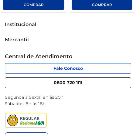
Institucional
Sobre o Mercantil
Mercantil
Grupo Cencosud
Cartão Mercantil
Trabalhe conosco
Central de Atendimento
Código de Ética
Sobre Privacidade
App Mercantil
Portal do fornecedor
Fale Conosco
Serviços
Nossas lojas
Blog Mercantil
0800 720 1111
Cencosud Media
Black Friday
Segunda à Sexta: 8h às 20h
Sábados: 8h às 18h