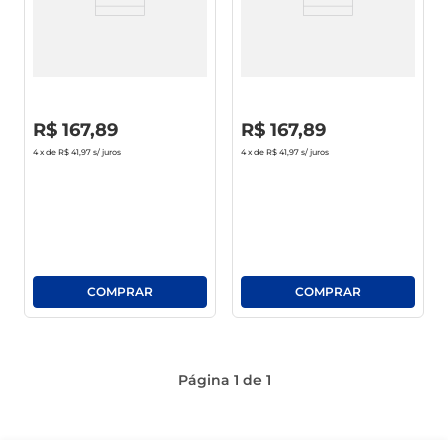
sabão pó
Whisky Jim Beam Honey 1l
Whisky Jim Beam White
macarrão
Bourbon 1l
R$
0
,
00
R$
0
,
00
R$
167
,
89
R$
167
,
89
4
x de
R$ 41,97
s/ juros
4
x de
R$ 41,97
s/ juros
Página
1
de
1