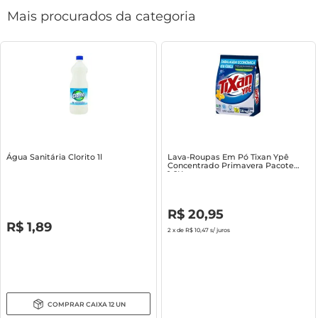
Mais procurados da categoria
Água Sanitária Clorito 1l
Lava-Roupas Em Pó Tixan Ypê
Concentrado Primavera Pacote
1.6Kg
R$
0
,
00
R$
20
,
95
R$
0
,
00
R$
1
,
89
2
x de
R$ 10,47
s/ juros
COMPRAR
CAIXA
12
UN