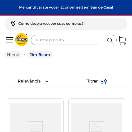
Mercantil vai até você • Economize Sem Sair de Casa!
Como deseja receber suas compras?
Buscar produto
Termos mais buscados
Jim Beam
biscoito
frango
arroz
Relevância
Filtrar
papel higiênico
leite pó
feijão
leite condensado
café