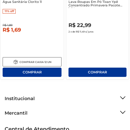
Água Sanitária Clorito 1l
Lava-Roupas Em Pó Tixan Ypê
Concentrado Primavera Pacote
1.6Kg
11%
off
R$
0
,
00
R$
22
,
99
R$
1
,
89
R$
1
,
69
2
x de
R$ 11,49
s/ juros
COMPRAR
CAIXA
12
UN
Institucional
Sobre o Mercantil
Mercantil
Grupo Cencosud
Cartão Mercantil
Trabalhe conosco
Central de Atendimento