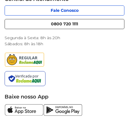
Código de Ética
Sobre Privacidade
App Mercantil
Portal do fornecedor
Fale Conosco
Serviços
Nossas lojas
Blog Mercantil
0800 720 1111
Cencosud Media
Black Friday
Segunda à Sexta: 8h às 20h
Sábados: 8h às 18h
Baixe nosso App