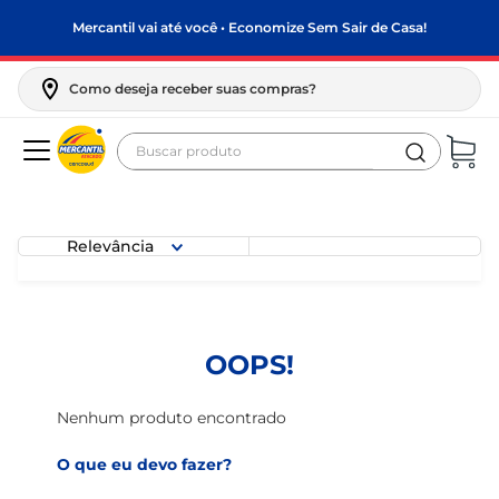
Mercantil vai até você • Economize Sem Sair de Casa!
Como deseja receber suas compras?
Buscar produto
Termos mais buscados
biscoito
Relevância
frango
arroz
papel higiênico
OOPS!
feijão
leite pó
Nenhum produto encontrado
leite condensado
O que eu devo fazer?
sabão pó