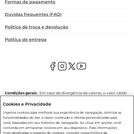
Formas de pagamento
Dúvidas frequentes (FAQ)
Política de troca e devolução
Política de entrega
Condições gerais
: Em caso de divergência de valores, o valor válido
é o do carrinho de compras. Fotos ilustrativas. Compras sujeitas a
Cookies e Privacidade
confirmação de estoque. Compras podem ser canceladas em caso
de suspeita de fraude. A fim de garantir o acesso de um maior
Usamos cookies para melhorar sua experiência de navegação, otimizar as
número de clientes as nossas promoções, a compra de produtos
funcionalidades do site, e trazer conteúdo e ofertas personalizadas para
com preços promocionais poderá ter sua quantidade limitada por
você, baseadas em seu histórico de navegação. Ao clicar em aceitar, você
cliente. Os preços, ofertas e condições são exclusivos para o e-
concorda em armazenar cookies em seu dispositivo. Para informações
commerce e válidos durante o dia de hoje, podendo sofrer alterações
mais detalhadas a respeito de cookies, consulte nossa Política de