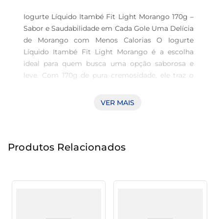
Iogurte Líquido Itambé Fit Light Morango 170g – 
Sabor e Saudabilidade em Cada Gole Uma Delícia 
de Morango com Menos Calorias O Iogurte 
Líquido Itambé Fit Light Morango é a escolha 
ideal para quem busca uma opção saborosa e 
leve. Com 170g de pura cremosidade, ele traz o 
delicioso sabor do morango, proporcionando 
uma experiência única e refrescante a cada gole. 
VER MAIS
Esta fórmula leve é perfeita para momentos de 
lanche ou para complementar suas refeições, 
oferecendo um toque de sabor sem 
Produtos Relacionados
comprometer a dieta. Nutrição que Acompanha 
Seu Estilo de Vida O iogurte é uma alternativa 
prática para manter a saúde em dia, oferecendo 
nutrientes essenciais para o organismo. Com 
uma receita que reduz as calorias, ele é ideal para 
quem busca um estilo de vida equilibrado, sem 
abrir mão do prazer de saborear um produto de 