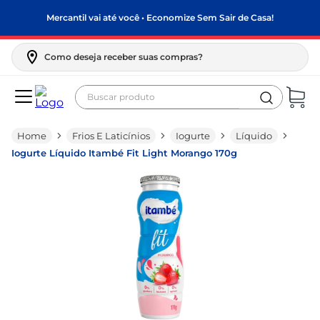
Mercantil vai até você • Economize Sem Sair de Casa!
Como deseja receber suas compras?
Buscar produto
Termos mais buscados
Frios E Laticínios
Iogurte
Líquido
biscoito
Iogurte Líquido Itambé Fit Light Morango 170g
frango
arroz
papel higiênico
feijão
leite pó
leite condensado
sabão pó