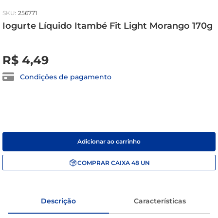
café
:
256771
Iogurte Líquido Itambé Fit Light Morango 170g
macarrão
R$
0
,
00
R$
4
,
49
Condições de pagamento
Adicionar ao carrinho
COMPRAR
CAIXA
48
UN
Descrição
Características