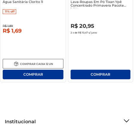
Água Sanitária Clorito 1l
Lava-Roupas Em Pó Tixan Ypê
Concentrado Primavera Pacote
1.6Kg
11%
off
R$
0
,
00
R$
20
,
95
R$
1
,
89
R$
1
,
69
2
x de
R$ 10,47
s/ juros
COMPRAR
CAIXA
12
UN
Institucional
Sobre o Mercantil