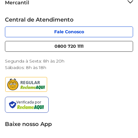
Mercantil
Grupo Cencosud
Cartão Mercantil
Trabalhe conosco
Central de Atendimento
Código de Ética
Sobre Privacidade
App Mercantil
Portal do fornecedor
Fale Conosco
Serviços
Nossas lojas
Blog Mercantil
0800 720 1111
Cencosud Media
Black Friday
Segunda à Sexta: 8h às 20h
Sábados: 8h às 18h
Baixe nosso App