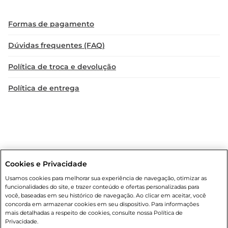
Formas de pagamento
Dúvidas frequentes (FAQ)
Política de troca e devolução
Política de entrega
Cookies e Privacidade
Condições gerais
: Em caso de divergência de valores, o valor válido
Usamos cookies para melhorar sua experiência de navegação, otimizar as
é o do carrinho de compras. Fotos ilustrativas. Compras sujeitas a
funcionalidades do site, e trazer conteúdo e ofertas personalizadas para
confirmação de estoque. Compras podem ser canceladas em caso
você, baseadas em seu histórico de navegação. Ao clicar em aceitar, você
de suspeita de fraude. A fim de garantir o acesso de um maior
concorda em armazenar cookies em seu dispositivo. Para informações
número de clientes as nossas promoções, a compra de produtos
mais detalhadas a respeito de cookies, consulte nossa Política de
com preços promocionais poderá ter sua quantidade limitada por
Privacidade.
cliente. Os preços, ofertas e condições são exclusivos para o e-