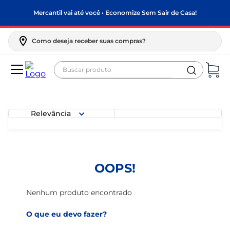
Mercantil vai até você • Economize Sem Sair de Casa!
Como deseja receber suas compras?
Buscar produto
Termos mais buscados
biscoito
Relevância
frango
arroz
papel higiênico
OOPS!
leite pó
feijão
Nenhum produto encontrado
leite condensado
O que eu devo fazer?
sabão pó