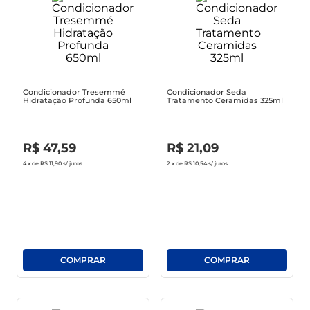
café
macarrão
Condicionador Tresemmé
Condicionador Seda
Hidratação Profunda 650ml
Tratamento Ceramidas 325ml
R$
0
,
00
R$
0
,
00
R$
47
,
59
R$
21
,
09
4
x de
R$ 11,90
s/ juros
2
x de
R$ 10,54
s/ juros