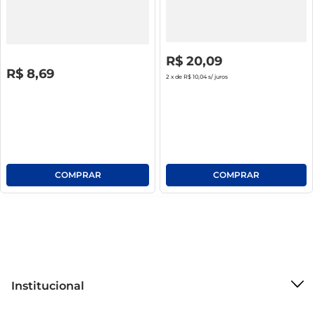
Aparelho P/ Barbear Gillette
Desodorante Antitranspirante
Prestobarba2 Ultra Grip Sensitive
Spray Old Spice Vip 150ml
C/ 2 Unid
R$
0
,
00
R$
20
,
09
R$
0
,
00
R$
8
,
69
2
x de
R$ 10,04
s/ juros
Institucional
Sobre o Mercantil