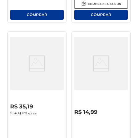
COMPRAR
CAIXA
6
UN
Remoção Da Oleosidade
Gel Fixador Above Men
Extraforte Pote 300g
R$
0
,
00
R$
35
,
19
R$
0
,
00
R$
14
,
99
3
x de
R$ 11,73
s/ juros