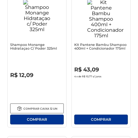
Shampoo Monange
Kit Pantene Bambu Shampoo
Hidrataçao C/ Poder 325ml
400ml + Condicionador 175ml
R$
0
,
00
R$
43
,
09
R$
0
,
00
R$
12
,
09
4
x de
R$ 10,77
s/ juros
COMPRAR
CAIXA
12
UN