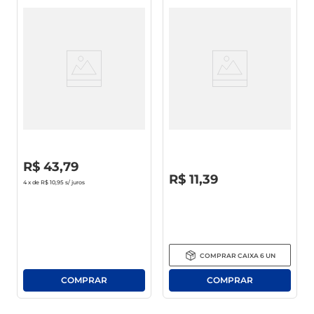
Creme P/ Pentear Salon Line
Condicionador Palmolive
Nutrição Reparadora 1Kg
Naturals Maciez Prolongada
350ml
R$
0
,
00
R$
43
,
79
R$
0
,
00
R$
11
,
39
4
x de
R$ 10,95
s/ juros
COMPRAR
CAIXA
6
UN