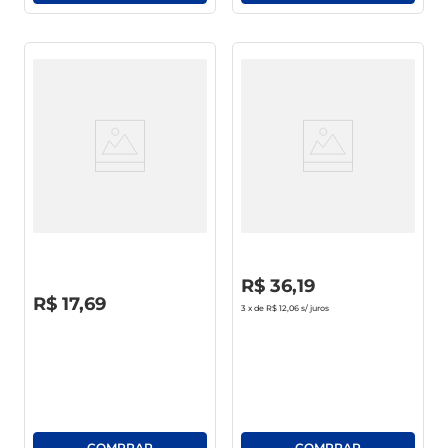
Shampoo Pantene Colágeno
Shampoo Head & Shoulders
Hidrata & Resgata 175ml
Anti Coceira Frasco 400ml
R$
0
,
00
R$
36
,
19
R$
0
,
00
R$
17
,
69
3
x de
R$ 12,06
s/ juros