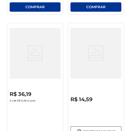
Shampoo Head & Shoulders
Condicionador Monange
Menthol Sport 400ml
Cachos Que Tal 325ml
R$
0
,
00
R$
36
,
19
R$
0
,
00
R$
14
,
59
3
x de
R$ 12,06
s/ juros