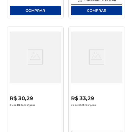
COMPRAR
CAIXA
12
UN
Shampoo Palmolive Naturals
Máscara De Tratamento Seda
Cuidado Anticaspa C/ Kera-
Boom Hidratação Profunda
Ceramide Serum,Óleo De
Pote 500g
Lavanda E Zinco 650ml
Tamanho Família
R$
0
,
00
R$
0
,
00
R$
30
,
29
R$
33
,
29
3
x de
R$ 10,10
s/ juros
3
x de
R$ 11,10
s/ juros