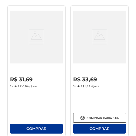
Condicionador Tresemmé
Shampoo Pantene Pro-V
Detox Capilar 400ml
Miracles Equilíbrio Raiz E
Pontas Frasco 300ml
R$
0
,
00
R$
0
,
00
R$
31
,
69
R$
33
,
69
3
x de
R$ 10,56
s/ juros
3
x de
R$ 11,23
s/ juros
COMPRAR
CAIXA
6
UN