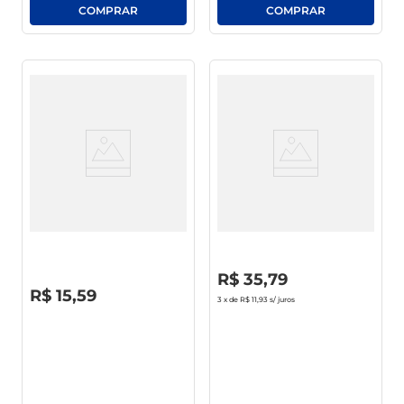
Pente Condor Sm 110 C/ 3 Unid
Condicionador Pantene Pro-V
3 Minutos Liso Extremo
Bisnaga 170ml
R$
0
,
00
R$
35
,
79
R$
0
,
00
R$
15
,
59
3
x de
R$ 11,93
s/ juros