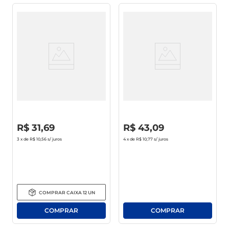
Condicionador Tresemmé
Kit Pantene Hidro-
Hidratação Profunda Frasco
Cauterização Shampoo 350ml
400ml
+ Condicionador 175ml
R$
0
,
00
R$
0
,
00
R$
31
,
69
R$
43
,
09
3
x de
R$ 10,56
s/ juros
4
x de
R$ 10,77
s/ juros
COMPRAR
CAIXA
12
UN