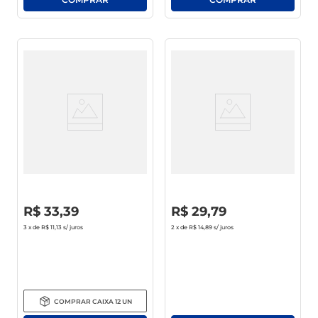
Máscara De Tratamento
Condicionador Pantene Pro-V
Intensiva Pantene Pro-V
Equilíbrio Raiz E Pontas
Restauração Pote 270ml
Bisnaga 250ml
R$
0
,
00
R$
0
,
00
R$
33
,
39
R$
29
,
79
3
x de
R$ 11,13
s/ juros
2
x de
R$ 14,89
s/ juros
COMPRAR
CAIXA
12
UN