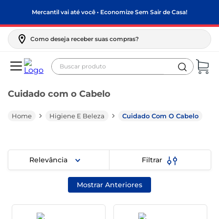
Mercantil vai até você • Economize Sem Sair de Casa!
Como deseja receber suas compras?
Buscar produto
Termos mais buscados
Cuidado com o Cabelo
biscoito
frango
Higiene E Beleza
Cuidado Com O Cabelo
arroz
papel higiênico
Relevância
Filtrar
feijão
leite pó
Mostrar Anteriores
leite condensado
sabão pó