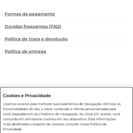
Formas de pagamento
Dúvidas frequentes (FAQ)
Política de troca e devolução
Política de entrega
Cookies e Privacidade
Condições gerais
: Em caso de divergência de valores, o valor válido
Usamos cookies para melhorar sua experiência de navegação, otimizar as
é o do carrinho de compras. Fotos ilustrativas. Compras sujeitas a
funcionalidades do site, e trazer conteúdo e ofertas personalizadas para
confirmação de estoque. Compras podem ser canceladas em caso
você, baseadas em seu histórico de navegação. Ao clicar em aceitar, você
de suspeita de fraude. A fim de garantir o acesso de um maior
concorda em armazenar cookies em seu dispositivo. Para informações
número de clientes as nossas promoções, a compra de produtos
mais detalhadas a respeito de cookies, consulte nossa Política de
com preços promocionais poderá ter sua quantidade limitada por
Privacidade.
cliente. Os preços, ofertas e condições são exclusivos para o e-