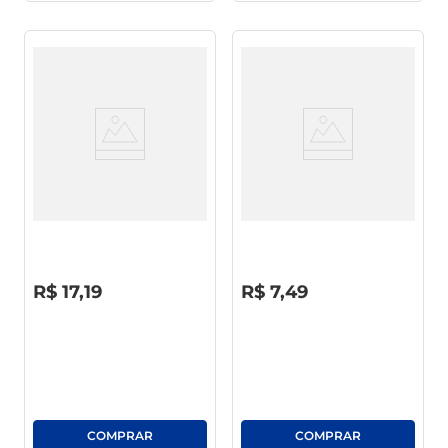
Shampoo Palmolive SOS
Pente Condor Todos Os Tipos
Cuidados Especiais Force
De Cabelos Sm K-8 1/2
Frasco 650ml
R$
0
,
00
R$
0
,
00
R$
17
,
19
R$
7
,
49