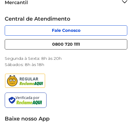
Mercantil
Grupo Cencosud
Cartão Mercantil
Trabalhe conosco
Central de Atendimento
Código de Ética
Sobre Privacidade
App Mercantil
Portal do fornecedor
Fale Conosco
Serviços
Nossas lojas
Blog Mercantil
0800 720 1111
Cencosud Media
Black Friday
Segunda à Sexta: 8h às 20h
Sábados: 8h às 18h
Baixe nosso App