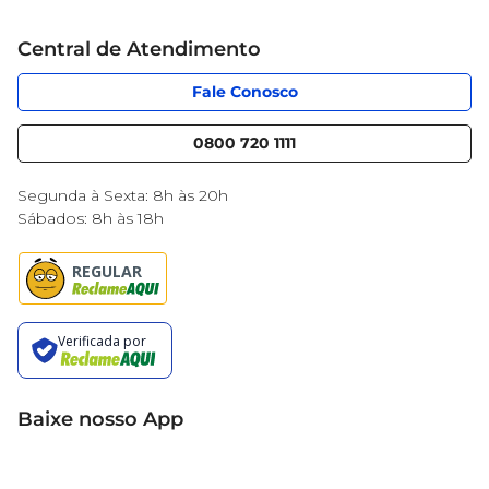
Grupo Cencosud
Cartão Mercantil
Trabalhe conosco
Central de Atendimento
Código de Ética
Sobre Privacidade
App Mercantil
Portal do fornecedor
Fale Conosco
Serviços
Nossas lojas
Blog Mercantil
0800 720 1111
Cencosud Media
Black Friday
Segunda à Sexta: 8h às 20h
Sábados: 8h às 18h
Baixe nosso App