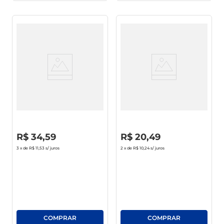
Shampoo Anticaspa Clear
Condicionador Palmolive
Men Ice Cool Menthol Frasco
Luminous Oils Fortalece E
Leve 400ml Pague330ml
Protege Frasco 350ml
R$
0
,
00
R$
0
,
00
R$
34
,
59
R$
20
,
49
3
x de
R$ 11,53
s/ juros
2
x de
R$ 10,24
s/ juros