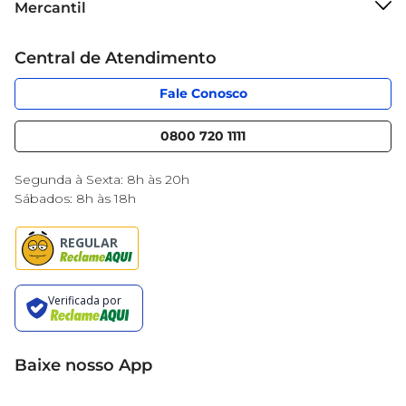
Mercantil
Grupo Cencosud
Cartão Mercantil
Trabalhe conosco
Central de Atendimento
Código de Ética
Sobre Privacidade
App Mercantil
Portal do fornecedor
Fale Conosco
Serviços
Nossas lojas
Blog Mercantil
0800 720 1111
Cencosud Media
Black Friday
Segunda à Sexta: 8h às 20h
Sábados: 8h às 18h
Baixe nosso App