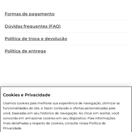
Formas de pagamento
Dúvidas frequentes (FAQ)
Política de troca e devolução
Política de entrega
Cookies e Privacidade
Condições gerais
: Em caso de divergência de valores, o valor válido
Usamos cookies para melhorar sua experiência de navegação, otimizar as
é o do carrinho de compras. Fotos ilustrativas. Compras sujeitas a
funcionalidades do site, e trazer conteúdo e ofertas personalizadas para
confirmação de estoque. Compras podem ser canceladas em caso
você, baseadas em seu histórico de navegação. Ao clicar em aceitar, você
de suspeita de fraude. A fim de garantir o acesso de um maior
concorda em armazenar cookies em seu dispositivo. Para informações
número de clientes as nossas promoções, a compra de produtos
mais detalhadas a respeito de cookies, consulte nossa Política de
com preços promocionais poderá ter sua quantidade limitada por
Privacidade.
cliente. Os preços, ofertas e condições são exclusivos para o e-