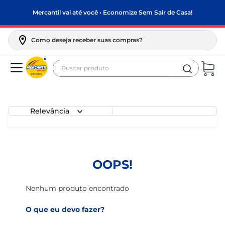
Mercantil vai até você • Economize Sem Sair de Casa!
Como deseja receber suas compras?
Buscar produto
Termos mais buscados
biscoito
Relevância
frango
arroz
papel higiênico
OOPS!
feijão
leite pó
Nenhum produto encontrado
leite condensado
O que eu devo fazer?
sabão pó