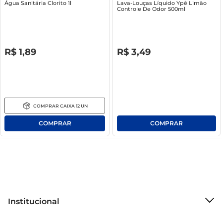
Água Sanitária Clorito 1l
Lava-Louças Líquido Ypê Limão
Controle De Odor 500ml
R$
0
,
00
R$
0
,
00
R$
1
,
89
R$
3
,
49
COMPRAR
CAIXA
12
UN
Institucional
Sobre o Mercantil