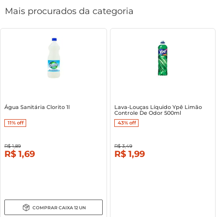
Mais procurados da categoria
Água Sanitária Clorito 1l
Lava-Louças Líquido Ypê Limão
Controle De Odor 500ml
11%
off
43%
off
R$
1
,
89
R$
3
,
49
R$
1
,
69
R$
1
,
99
COMPRAR
CAIXA
12
UN