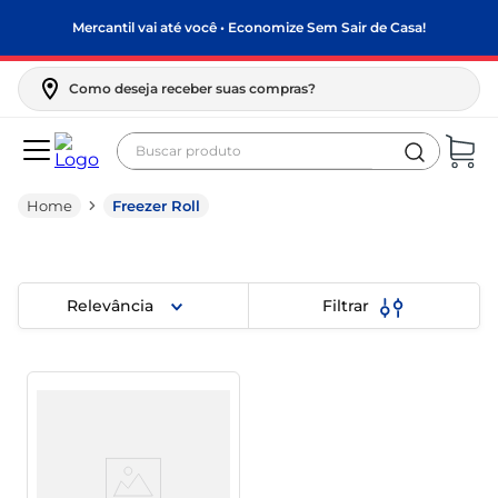
Mercantil vai até você • Economize Sem Sair de Casa!
Como deseja receber suas compras?
Buscar produto
Termos mais buscados
Freezer Roll
biscoito
frango
arroz
Relevância
Filtrar
papel higiênico
feijão
leite pó
leite condensado
sabão pó