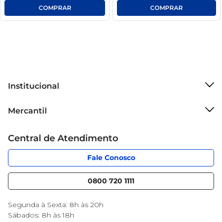
Institucional
Sobre o Mercantil
Mercantil
Grupo Cencosud
Cartão Mercantil
Trabalhe conosco
Central de Atendimento
Código de Ética
Sobre Privacidade
App Mercantil
Portal do fornecedor
Fale Conosco
Serviços
Nossas lojas
Blog Mercantil
0800 720 1111
Cencosud Media
Black Friday
Segunda à Sexta: 8h às 20h
Sábados: 8h às 18h