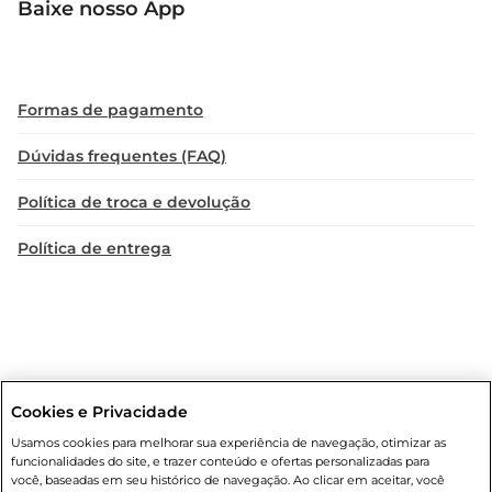
Baixe nosso App
Formas de pagamento
Dúvidas frequentes (FAQ)
Política de troca e devolução
Política de entrega
Cookies e Privacidade
Condições gerais
: Em caso de divergência de valores, o valor válido
Usamos cookies para melhorar sua experiência de navegação, otimizar as
é o do carrinho de compras. Fotos ilustrativas. Compras sujeitas a
funcionalidades do site, e trazer conteúdo e ofertas personalizadas para
confirmação de estoque. Compras podem ser canceladas em caso
você, baseadas em seu histórico de navegação. Ao clicar em aceitar, você
de suspeita de fraude. A fim de garantir o acesso de um maior