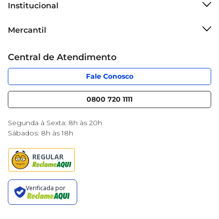
Institucional
Sobre o Mercantil
Mercantil
Grupo Cencosud
Cartão Mercantil
Trabalhe conosco
Central de Atendimento
Código de Ética
Sobre Privacidade
App Mercantil
Portal do fornecedor
Fale Conosco
Serviços
Nossas lojas
Blog Mercantil
0800 720 1111
Cencosud Media
Black Friday
Segunda à Sexta: 8h às 20h
Sábados: 8h às 18h