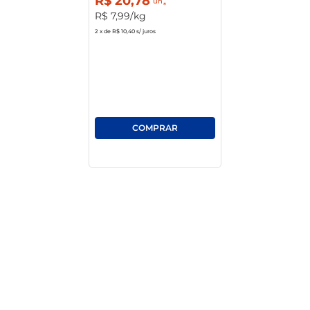
R$
20
,
78
un
agradando a todos os paladares.

R$
7
,
99
/kg
2
x de
R$ 10,40
s/ juros
Praticidade no seu dia a dia

Ao optar pelo Frango Fiesta Desossado, você 
garante uma experiência prática na cozinha, 
evitando o trabalho de desossar e facilitando o 
seu preparo. Aproveite as qualidades desse 
produto que economiza tempo e proporciona 
resultados saborosos. Inclua o Frango Fiesta na 
sua rotina e descubra como é simples criar pratos 
variados e irresistíveis com um único ingrediente.