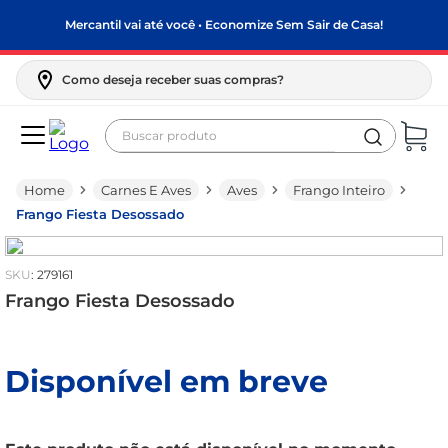
Mercantil vai até você • Economize Sem Sair de Casa!
Como deseja receber suas compras?
Buscar produto
Termos mais buscados
Carnes E Aves
Aves
Frango Inteiro
biscoito
Frango Fiesta Desossado
frango
arroz
:
279161
papel higiênico
Frango Fiesta Desossado
feijão
leite pó
Disponível em breve
leite condensado
sabão pó