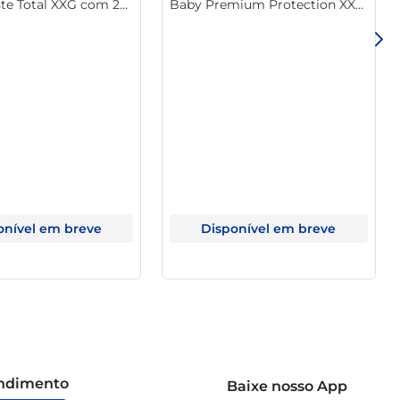
ste Total XXG com 28
Baby Premium Protection XXG
s 2 Fraldas
Pacote c/ 14Unid
onível em breve
Disponível em breve
endimento
Baixe nosso App