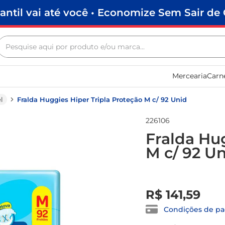
antil vai até você • Economize Sem Sair de 
Pesquise aqui por produto e/ou marca...
Termos mais buscados
Mercearia
Carn
biscoito
frango
l
Fralda Huggies Hiper Tripla Proteção M c/ 92 Unid
arroz
226106
papel higiênico
Fralda Hu
M c/ 92 U
feijão
leite pó
R$
0
,
00
leite condensado
R$
141
,
59
sabão pó
Condições de p
café