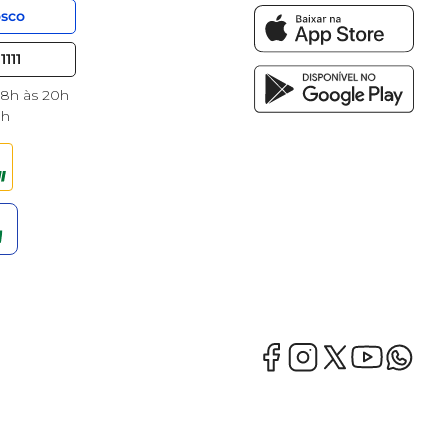
osco
1111
 8h às 20h
8h