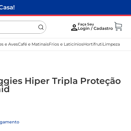
Casa!
es e Aves
Café e Matinais
Frios e Laticínios
Hortifruti
Limpeza
ggies Hiper Tripla Proteção
nid
agamento