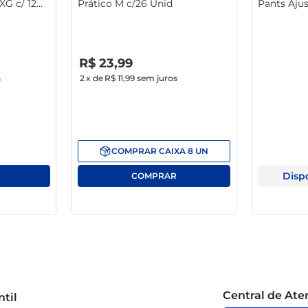
XG c/ 12
Prático M c/26 Unid
Pants Aju
Unid Gráti
R$
0
,
00
R$
23
,
99
s
2
x de
R$ 11,99
sem juros
COMPRAR
CAIXA
8
UN
Disp
Central de At
til