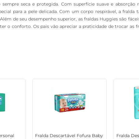
e sempre seca e protegida. Com superfície suave e absorção r
ial para a pele delicada. Com um corpo respirável, a fralda 
lém de seu desempenho superior, as fraldas Huggies são fáceis d
 o conforto. Os pais vão apreciar a praticidade de trocar as f
ersonal
Fralda Descartável Fofura Baby
Fralda De