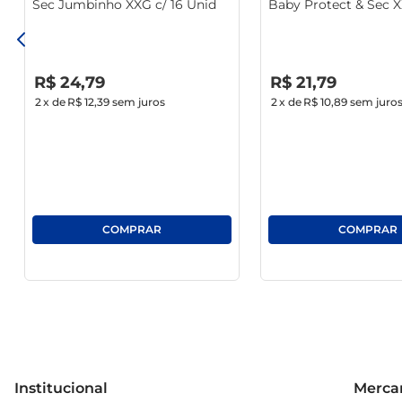
Sec Jumbinho XXG c/ 16 Unid
Baby Protect & Sec X
UnidUnid
R$
0
,
00
R$
0
,
00
R$
24
,
79
R$
21
,
79
2
x de
R$ 12,39
sem juros
2
x de
R$ 10,89
sem juro
Institucional
Mercan