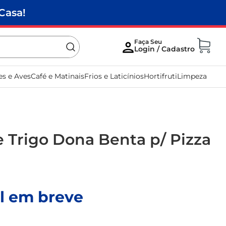
Casa!
es e Aves
Café e Matinais
Frios e Laticínios
Hortifruti
Limpeza
e Trigo Dona Benta p/ Pizza
l em breve