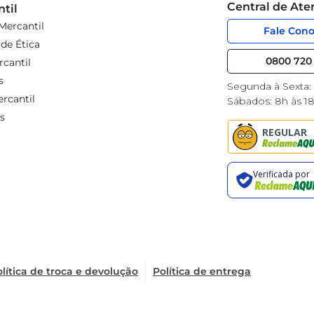
Central de At
til
Mercantil
Fale Con
de Ética
0800 720 
cantil
s
Segunda à Sexta:
rcantil
Sábados: 8h às 1
s
lítica de troca e devolução
Política de entrega