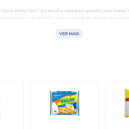
o Dona Benta Tipo 1 é a escolha ideal para garantir uma massa 
 apenas pizzas, mas também uma variedade de receitas que exige
VER MAIS
na uma textura fina que é perfeita para massas que precisam 
 certeira para alcançar resultados que encantam a família e os a
 em bordas crocantes e recheios suculentos.

comenda-se mantê-la em local fresco e seco, evitando a expos
o, ao utilizar a farinha, sinta-se à vontade para adicionar te
neira de explorar o mundo da culinária, seja você um cozinhei