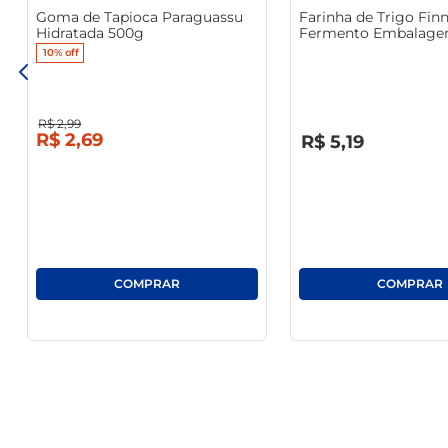
Goma de Tapioca Paraguassu
Farinha de Trigo Finn
ela, cada receita se transforma em uma experiência dive
Hidratada 500g
Fermento Embalage
ou entre amigos. Portanto, ao optar pela Farinha de Trigo
Papel 1Kg
10%
off
R$
2
,
99
R$
0
,
00
R$
2
,
69
R$
5
,
19