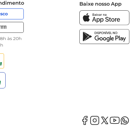
endimento
Baixe nosso App
osco
1111
 8h às 20h
8h