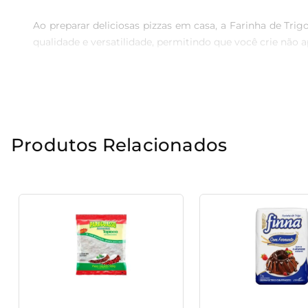
Ao preparar deliciosas pizzas em casa, a Farinha de Trig
qualidade e versatilidade, permitindo que você crie não
Ideal para diferentes tipos de preparos

Com sua granulometria adequada, essa farinha proporcio
variações mais modernas, a farinha de trigo Dona Benta é
Produtos Relacionados
massa que cresce e assa de maneira uniforme, resultando
Dicas de uso e armazenamento

Para garantir o melhor aproveitamento da farinha, re
propriedades se mantenham ao longo do tempo. Além diss
são a cara da sua cozinha.

Experiência na alimentação

O uso da Farinha de Trigo Dona Benta é uma excelente ma