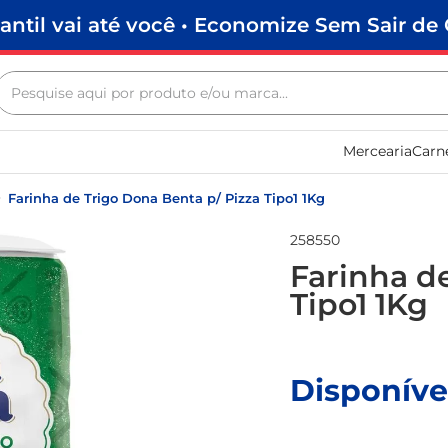
antil vai até você • Economize Sem Sair de 
Pesquise aqui por produto e/ou marca...
Termos mais buscados
Mercearia
Carn
biscoito
frango
Farinha de Trigo Dona Benta p/ Pizza Tipo1 1Kg
arroz
258550
papel higiênico
Farinha d
Tipo1 1Kg
feijão
leite pó
leite condensado
Disponíve
sabão pó
café