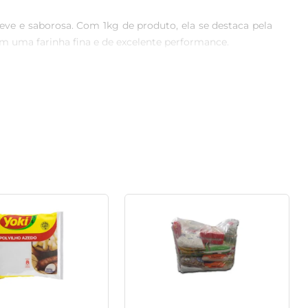
leve e saborosa. Com 1kg de produto, ela se destaca pela 
m uma farinha fina e de excelente performance.

de elasticidade e leveza. Sejam pizzas tradicionais ou 
migos. Ao utilizá-la, você notará como é fácil obter uma 
ição direta à umidade. Assim, você assegura que suas 
mperos e ingredientes à massa, criando combinações que 
ro experiente ou um iniciante na arte da pizzaiolo. Com 