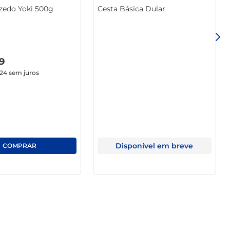
Azedo Yoki 500g
Cesta Básica Dular
o feito em casa, especialmente para momentos em família 
lete no sabor, na textura e na experiência de cozinhar.
9
,24
sem juros
Disponível em breve