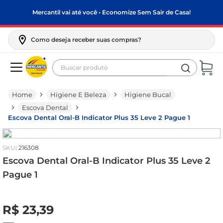
Mercantil vai até você • Economize Sem Sair de Casa!
Como deseja receber suas compras?
Buscar produto
Termos mais buscados
Higiene E Beleza
Higiene Bucal
biscoito
Escova Dental
frango
Escova Dental Oral-B Indicator Plus 35 Leve 2 Pague 1
arroz
:
216308
papel higiênico
Escova Dental Oral-B Indicator Plus 35 Leve 2
feijão
Pague 1
leite pó
R$
0
,
00
leite condensado
R$
23
,
39
sabão pó