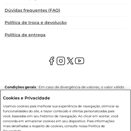
Dúvidas frequentes (FAQ)
Política de troca e devolução
Política de entrega
Condições gerais
: Em caso de divergência de valores, o valor válido
é o do carrinho de compras. Fotos ilustrativas. Compras sujeitas a
Cookies e Privacidade
confirmação de estoque. Compras podem ser canceladas em caso
de suspeita de fraude. A fim de garantir o acesso de um maior
Usamos cookies para melhorar sua experiência de navegação, otimizar as
número de clientes as nossas promoções, a compra de produtos
funcionalidades do site, e trazer conteúdo e ofertas personalizadas para
com preços promocionais poderá ter sua quantidade limitada por
você, baseadas em seu histórico de navegação. Ao clicar em aceitar, você
cliente. Os preços, ofertas e condições são exclusivos para o e-
concorda em armazenar cookies em seu dispositivo. Para informações
commerce e válidos durante o dia de hoje, podendo sofrer alterações
mais detalhadas a respeito de cookies, consulte nossa Política de
sem prévia notificação. Proibida a venda de bebidas alcoólicas para