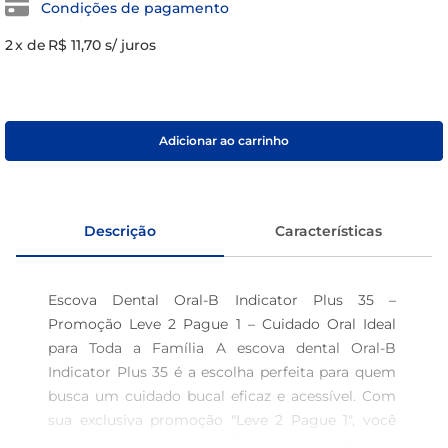
Condições de pagamento
café
2
x de
R$ 11,70
s/ juros
macarrão
Adicionar ao carrinho
Descrição
Características
Escova Dental Oral-B Indicator Plus 35 – 
Promoção Leve 2 Pague 1 – Cuidado Oral Ideal 
para Toda a Família A escova dental Oral-B 
Indicator Plus 35 é a escolha perfeita para quem 
busca um cuidado bucal eficaz e acessível. Com 
sua exclusiva promoção "Leve 2 Pague 1", você 
garante produtos de qualidade em quantidade, 