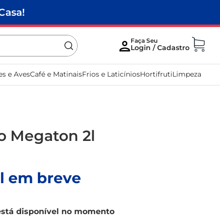
Casa!
es e Aves
Café e Matinais
Frios e Laticínios
Hortifruti
Limpeza
o Megaton 2l
l em breve
está disponível no momento