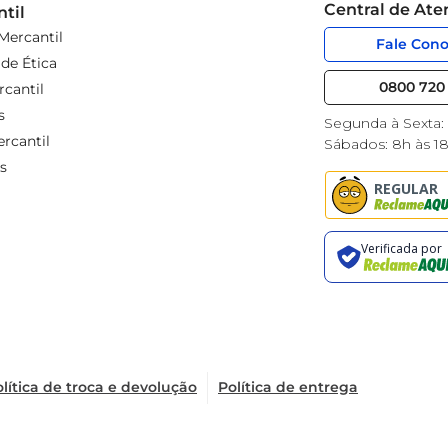
Central de At
til
Mercantil
Fale Con
de Ética
0800 720 
cantil
s
Segunda à Sexta:
rcantil
Sábados: 8h às 1
s
lítica de troca e devolução
Política de entrega