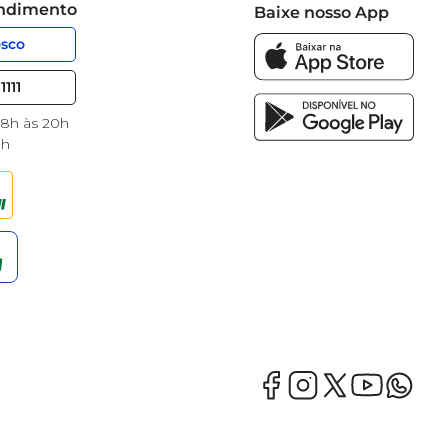
endimento
Baixe nosso App
osco
1111
 8h às 20h
8h