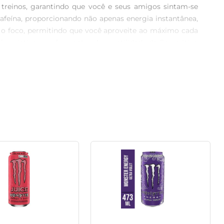
 treinos, garantindo que você e seus amigos sintam-se 
feína, proporcionando não apenas energia instantânea, 
o foco, permitindo que você aproveite ao máximo cada 
criativos e refrescantes. A versatilidade do Energético 
e sabor em um só produto. Como aproveitar ao máximo 
er. Aconselha-se moderar o consumo para maximizar os 