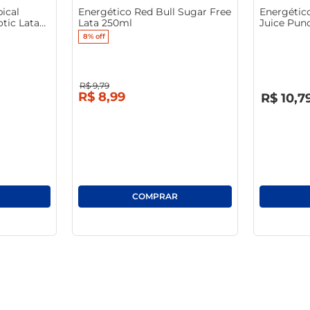
ical
Energético Red Bull Sugar Free
Energétic
tic Lata
Lata 250ml
Juice Pun
8%
off
R$
9
,
79
R$
0
,
00
R$
8
,
99
R$
10
,
7