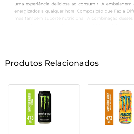
uma experiência deliciosa ao consumir. A embalagem de
energizados a qualquer hora. Composição que Faz a Dif
mas também suporte nutricional. A combinação desses 
momento do seu dia. Consumo Versátil O produto é perfei
Megaton combina bem com diferentes ocasiões, tornan
Aproveite o potencial do Energético Megaton durante 
efeitos desejados, mantendo-se sempre atento à sua própr
Produtos Relacionados