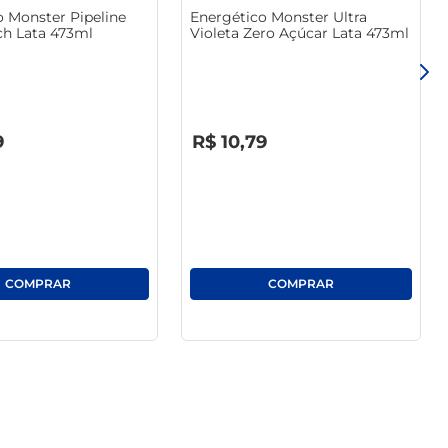
o Monster Pipeline
Energético Monster Ultra
ch Lata 473ml
Violeta Zero Açúcar Lata 473ml
R$
0
,
00
9
R$
10
,
79