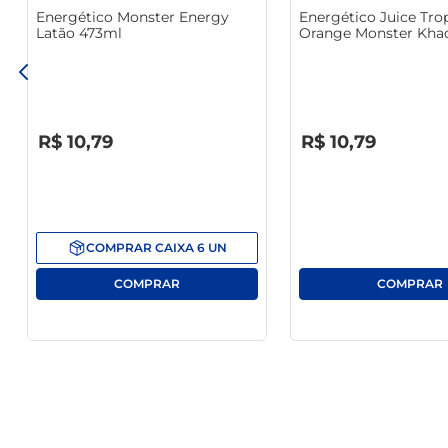
Energético Monster Energy
Energético Juice Trop
Latão 473ml
Orange Monster Khao
473ml
R$
0
,
00
R$
0
,
00
R$
10
,
79
R$
10
,
79
COMPRAR
CAIXA
6
UN