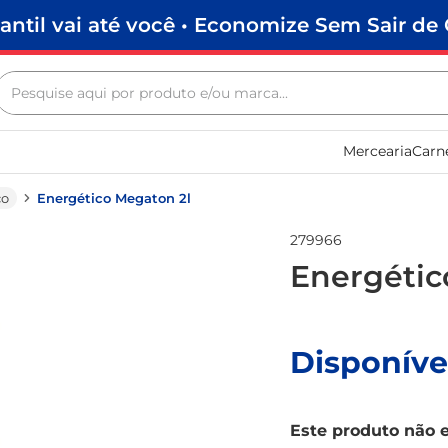
antil vai até você • Economize Sem Sair de 
Pesquise aqui por produto e/ou marca...
Termos mais buscados
Mercearia
Carn
biscoito
frango
co
Energético Megaton 2l
arroz
279966
papel higiênico
Energétic
feijão
leite pó
Disponíve
leite condensado
sabão pó
Este produto não 
café