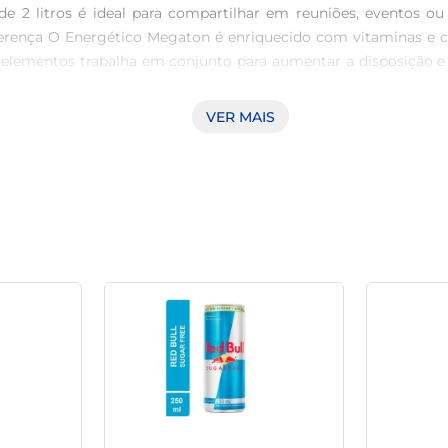
 2 litros é ideal para compartilhar em reuniões, eventos ou
erença O Energético Megaton é enriquecido com vitaminas e ca
elementos trabalha em conjunto para aumentar a disposição e 
to para ser consumido gelado, sozinho ou como base para drinks 
do-se uma escolha popular entre aqueles que querem energia 
VER MAIS
suas atividades, seja em treinos, estudos ou momentos de laz
ia tolerância à cafeína.