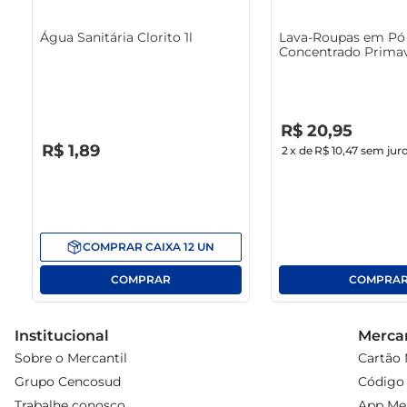
Água Sanitária Clorito 1l
Lava-Roupas em Pó 
Concentrado Primav
1.6Kg
R$
0
,
00
R$
20
,
95
R$
0
,
00
R$
1
,
89
2
x de
R$ 10,47
sem jur
COMPRAR
CAIXA
12
UN
Institucional
Mercan
Sobre o Mercantil
Cartão 
Grupo Cencosud
Código 
Trabalhe conosco
App Mer