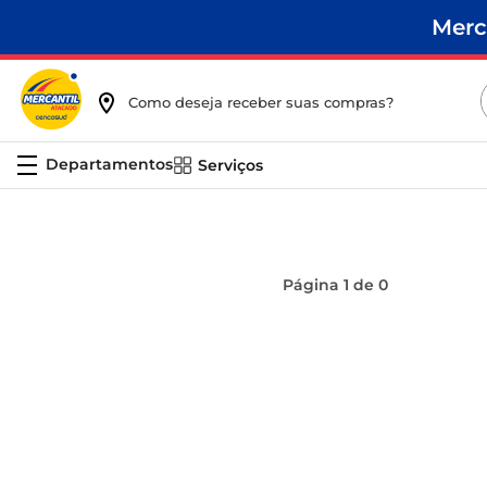
Merc
Como deseja receber suas compras?
Serviços
Página
1
de
0