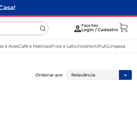
Casa!
es e Aves
Café e Matinais
Frios e Laticínios
Hortifruti
Limpeza
Ordenar por
Relevância