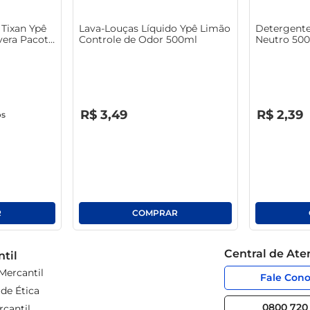
Tixan Ypê
Lava-Louças Líquido Ypê Limão
Detergente
era Pacote
Controle de Odor 500ml
Neutro 50
R$
0
,
00
R$
0
,
00
R$
3
,
49
R$
2
,
39
os
Central de At
til
Mercantil
Fale Con
de Ética
0800 720 
cantil