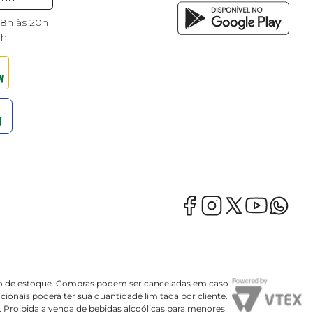
 8h às 20h
8h
mação de estoque. Compras podem ser canceladas em caso
onais poderá ter sua quantidade limitada por cliente.
o. Proibida a venda de bebidas alcoólicas para menores