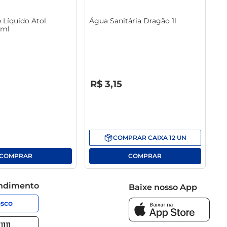
 Líquido Atol
Água Sanitária Dragão 1l
0ml
R$
0
,
00
R$
3
,
15
COMPRAR
CAIXA
12
UN
endimento
Baixe nosso App
osco
1111