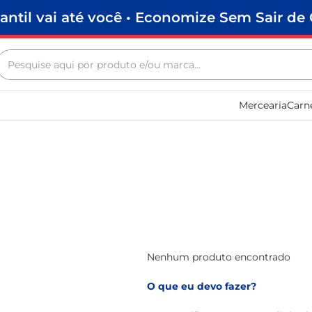
antil vai até você • Economize Sem Sair de 
Pesquise aqui por produto e/ou marca...
Termos mais buscados
Mercearia
Carn
biscoito
frango
arroz
papel higiênico
feijão
leite pó
leite condensado
Nenhum produto encontrado
sabão pó
O que eu devo fazer?
macarrão