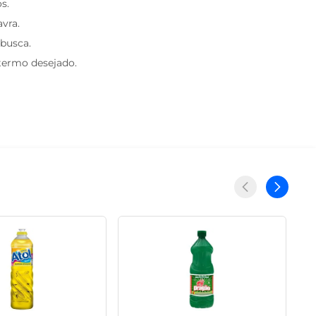
s.
avra.
 busca.
 termo desejado.