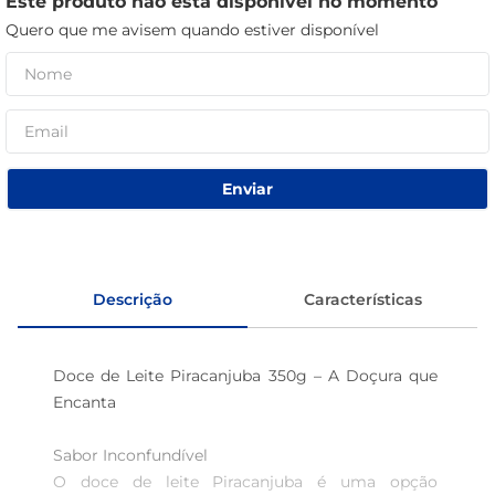
Este produto não está disponível no momento
café
Quero que me avisem quando estiver disponível
macarrão
Enviar
Descrição
Características
Doce de Leite Piracanjuba 350g – A Doçura que 
Encanta

Sabor Inconfundível  

O doce de leite Piracanjuba é uma opção 