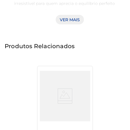
irresistível para quem aprecia o equilíbrio perfeito 
entre cremosidade e sabor. Com uma textura 
suave e aveludada, este doce é ideal para 
VER MAIS
acompanhar sobremesas ou ser consumido 
diretamente da embalagem. É uma verdadeira 
experiência de sabor que traz memórias de 
Produtos Relacionados
infância e momentos doces do dia a dia.

Qualidade e Tradição  

Produzido com ingredientes selecionados, o doce 
de leite da marca Piracanjuba tem um gosto que 
remete à tradição do interior. Cada colherada traz 
a qualidade e o cuidado que transformam um 
simples doce em uma verdadeira obra-prima da 
culinária, ideal para aqueles que buscam 
excelência e autenticidade em suas escolhas 
Creme De Avelã Nutella C/
alimentares.

Cacau Tradicional Pote 140g
Versatilidade na Cozinha  
