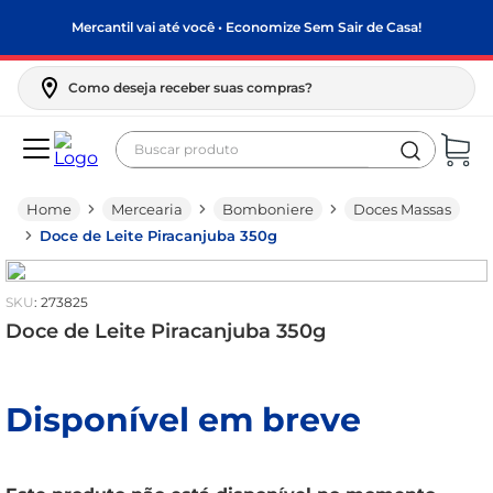
Mercantil vai até você • Economize Sem Sair de Casa!
Como deseja receber suas compras?
Buscar produto
Termos mais buscados
Mercearia
Bomboniere
Doces Massas
biscoito
Doce de Leite Piracanjuba 350g
frango
arroz
:
273825
papel higiênico
Doce de Leite Piracanjuba 350g
leite pó
feijão
Disponível em breve
leite condensado
sabão pó