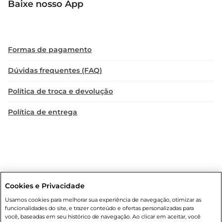
Baixe nosso App
Formas de pagamento
Dúvidas frequentes (FAQ)
Política de troca e devolução
Política de entrega
Cookies e Privacidade
Condições gerais
: Em caso de divergência de valores, o valor válido
Usamos cookies para melhorar sua experiência de navegação, otimizar as
é o do carrinho de compras. Fotos ilustrativas. Compras sujeitas a
funcionalidades do site, e trazer conteúdo e ofertas personalizadas para
confirmação de estoque. Compras podem ser canceladas em caso
você, baseadas em seu histórico de navegação. Ao clicar em aceitar, você
de suspeita de fraude. A fim de garantir o acesso de um maior