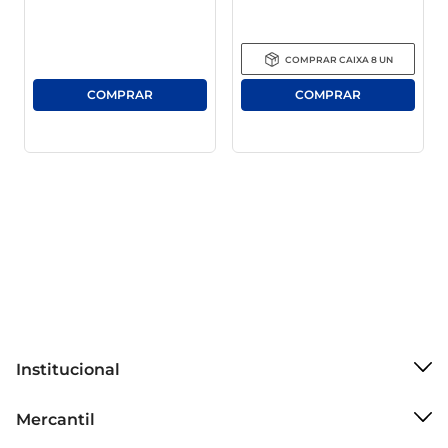
Desinfetante Sanitário Inspira Pinho Gel é fácil de 
armazenar e ideal para diversos usos. Pode ser 
aplicado em banheiros, cozinhas, e áreas comuns, 
COMPRAR
CAIXA
8
UN
garantindo a limpeza de pisos, azulejos e outras 
superfícies. Sua fórmula é projetada para atuar 
em todos os tipos de sujeira, oferecendo uma 
solução prática para a rotina de limpeza.

Aromatização e Frescor

A presença do aroma de pinho traz uma sensação 
de frescor e natureza para os ambientes, 
tornando a limpeza uma tarefa menos 
desagradável e mais prazerosa. Essa 
característica é especialmente valiosa em locais 
onde a preservação do aroma é desejada, 
contribuindo para um ambiente estimulante e 
Institucional
agradável. 

Sobre o Mercantil
Mercantil
Grupo Cencosud
Utilização Simples e Eficiente
