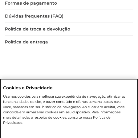
Formas de pagamento
Dúvidas frequentes (FAQ)
Política de troca e devolução
Política de entrega
Cookies e Privacidade
Condições gerais
: Em caso de divergência de valores, o valor válido
Usamos cookies para melhorar sua experiência de navegação, otimizar as
é o do carrinho de compras. Fotos ilustrativas. Compras sujeitas a
funcionalidades do site, e trazer conteúdo e ofertas personalizadas para
confirmação de estoque. Compras podem ser canceladas em caso
você, baseadas em seu histórico de navegação. Ao clicar em aceitar, você
de suspeita de fraude. A fim de garantir o acesso de um maior
concorda em armazenar cookies em seu dispositivo. Para informações
número de clientes as nossas promoções, a compra de produtos
mais detalhadas a respeito de cookies, consulte nossa Política de
com preços promocionais poderá ter sua quantidade limitada por
Privacidade.
cliente. Os preços, ofertas e condições são exclusivos para o e-
commerce e válidos durante o dia de hoje, podendo sofrer alterações
sem prévia notificação. Proibida a venda de bebidas alcoólicas para