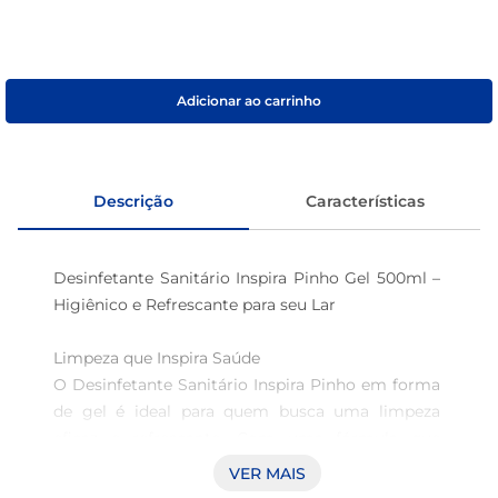
macarrão
café
Adicionar ao carrinho
Descrição
Características
Desinfetante Sanitário Inspira Pinho Gel 500ml – 
Higiênico e Refrescante para seu Lar

Limpeza que Inspira Saúde

O Desinfetante Sanitário Inspira Pinho em forma 
de gel é ideal para quem busca uma limpeza 
eficaz e refrescante. Com uma fórmula que 
combina a força desinfetante com o aroma 
VER MAIS
agradável do pinho, ele não apenas remove 