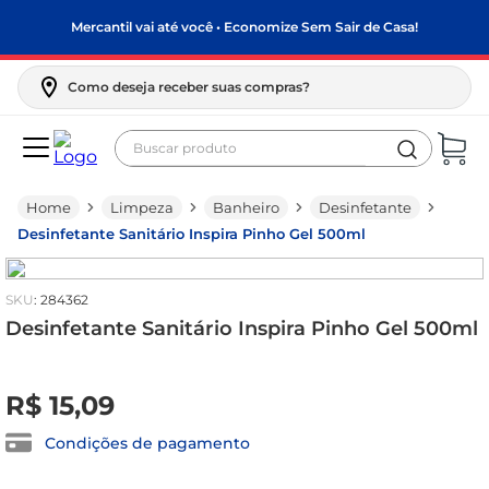
Mercantil vai até você • Economize Sem Sair de Casa!
Como deseja receber suas compras?
Buscar produto
Termos mais buscados
Limpeza
Banheiro
Desinfetante
biscoito
Desinfetante Sanitário Inspira Pinho Gel 500ml
frango
arroz
:
284362
papel higiênico
Desinfetante Sanitário Inspira Pinho Gel 500ml
feijão
R$
0
,
00
R$
15
,
09
leite pó
leite condensado
Condições de pagamento
sabão pó