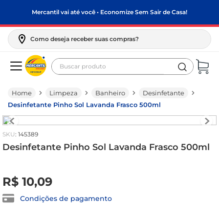
Mercantil vai até você • Economize Sem Sair de Casa!
Como deseja receber suas compras?
Buscar produto
Termos mais buscados
Limpeza
Banheiro
Desinfetante
biscoito
Desinfetante Pinho Sol Lavanda Frasco 500ml
frango
arroz
:
145389
papel higiênico
Desinfetante Pinho Sol Lavanda Frasco 500ml
leite pó
R$
0
,
00
R$
10
,
09
feijão
leite condensado
Condições de pagamento
sabão pó