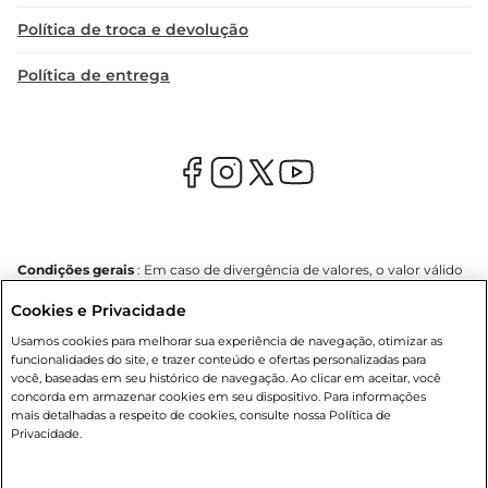
Política de troca e devolução
Política de entrega
Condições gerais
: Em caso de divergência de valores, o valor válido
é o do carrinho de compras. Fotos ilustrativas. Compras sujeitas a
Cookies e Privacidade
confirmação de estoque. Compras podem ser canceladas em caso
de suspeita de fraude. A fim de garantir o acesso de um maior
Usamos cookies para melhorar sua experiência de navegação, otimizar as
número de clientes as nossas promoções, a compra de produtos
funcionalidades do site, e trazer conteúdo e ofertas personalizadas para
com preços promocionais poderá ter sua quantidade limitada por
você, baseadas em seu histórico de navegação. Ao clicar em aceitar, você
cliente. Os preços, ofertas e condições são exclusivos para o e-
concorda em armazenar cookies em seu dispositivo. Para informações
commerce e válidos durante o dia de hoje, podendo sofrer alterações
mais detalhadas a respeito de cookies, consulte nossa Política de
sem prévia notificação. Proibida a venda de bebidas alcoólicas para
Privacidade.
menores de 18 anos, conforme Lei n.º 8069/90, art. 81, inciso II
(Estatuto da Criança e do Adolescente). Preços e condições
exclusivos para o
www.mercantilatacado.com.br
, podendo sofrer