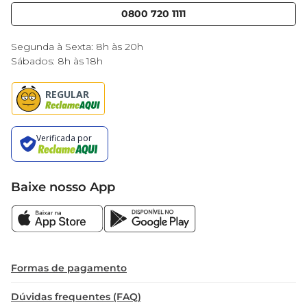
conforto de toda a família, fazendo com que cada 
Blog Mercantil
0800 720 1111
Cencosud Media
limpeza se transforme em um momento de 
Black Friday
cuidado e atenção aos ambientes que habitamos.
Segunda à Sexta: 8h às 20h
Sábados: 8h às 18h
Baixe nosso App
Formas de pagamento
Dúvidas frequentes (FAQ)