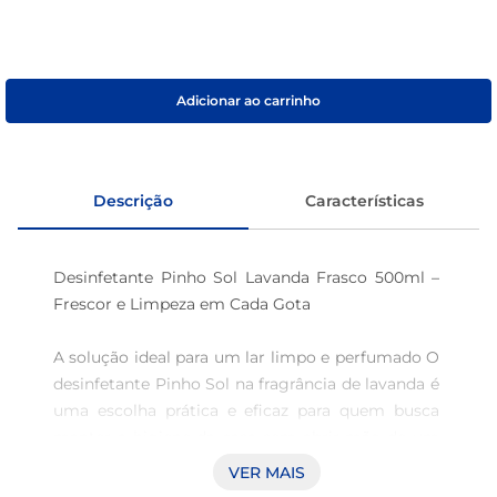
café
macarrão
Adicionar ao carrinho
Descrição
Características
Desinfetante Pinho Sol Lavanda Frasco 500ml – 
Frescor e Limpeza em Cada Gota

A solução ideal para um lar limpo e perfumado O 
desinfetante Pinho Sol na fragrância de lavanda é 
uma escolha prática e eficaz para quem busca 
manter a higiene da casa sem abrir mão de um 
aroma agradável. Com embalagem de 500ml, 
VER MAIS
este produto foi desenvolvido para oferecer uma 