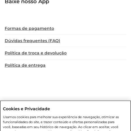
Baixe nosso App
Formas de pagamento
Dúvidas frequentes (FAQ)
Política de troca e devolução
Política de entrega
Cookies e Privacidade
Condições gerais
: Em caso de divergência de valores, o valor válido
Usamos cookies para melhorar sua experiência de navegação, otimizar as
é o do carrinho de compras. Fotos ilustrativas. Compras sujeitas a
funcionalidades do site, e trazer conteúdo e ofertas personalizadas para
confirmação de estoque. Compras podem ser canceladas em caso
você, baseadas em seu histórico de navegação. Ao clicar em aceitar, você
de suspeita de fraude. A fim de garantir o acesso de um maior