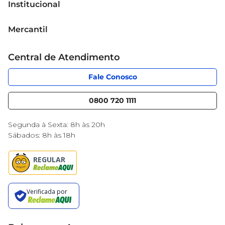
radiante.
Institucional
Sobre o Mercantil
Mercantil
Grupo Cencosud
Cartão Mercantil
Trabalhe conosco
Central de Atendimento
Código de Ética
Sobre Privacidade
App Mercantil
Portal do fornecedor
Fale Conosco
Serviços
Nossas lojas
Blog Mercantil
0800 720 1111
Cencosud Media
Black Friday
Segunda à Sexta: 8h às 20h
Sábados: 8h às 18h