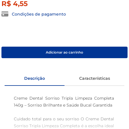
R$
4
,
55
sabão pó
Condições de pagamento
macarrão
Adicionar ao carrinho
Descrição
Características
Creme Dental Sorriso Tripla Limpeza Completa 
140g – Sorriso Brilhante e Saúde Bucal Garantida 

Cuidado total para o seu sorriso O Creme Dental 
Sorriso Tripla Limpeza Completa é a escolha ideal 