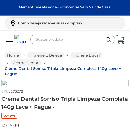
Mercantil vai até você • Economize Sem Sair de Casa!
Como deseja receber suas compras?
Buscar produto
Termos mais buscados
Higiene E Beleza
Higiene Bucal
biscoito
Creme Dental
frango
Creme Dental Sorriso Tripla Limpeza Completa 140g Leve +
Pague -
arroz
papel higiênico
:
275278
leite pó
Creme Dental Sorriso Tripla Limpeza Completa
140g Leve + Pague -
feijão
35%
off
leite condensado
R$
6
,
99
café