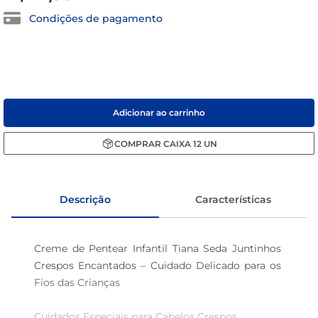
macarrão
Condições de pagamento
café
Adicionar ao carrinho
COMPRAR
CAIXA
12
UN
Descrição
Características
Creme de Pentear Infantil Tiana Seda Juntinhos 
Crespos Encantados – Cuidado Delicado para os 
Fios das Crianças

Cuidados Especiais para Cabelos Crespos  
