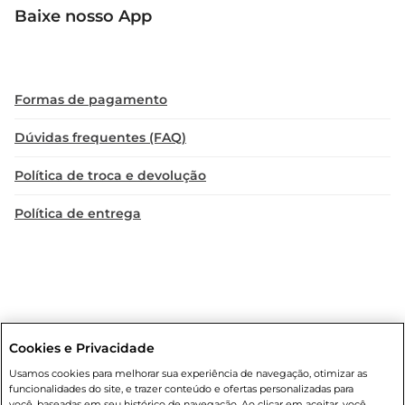
Baixe nosso App
Formas de pagamento
Dúvidas frequentes (FAQ)
Política de troca e devolução
Política de entrega
Cookies e Privacidade
Condições gerais
: Em caso de divergência de valores, o valor válido
Usamos cookies para melhorar sua experiência de navegação, otimizar as
é o do carrinho de compras. Fotos ilustrativas. Compras sujeitas a
funcionalidades do site, e trazer conteúdo e ofertas personalizadas para
confirmação de estoque. Compras podem ser canceladas em caso
você, baseadas em seu histórico de navegação. Ao clicar em aceitar, você