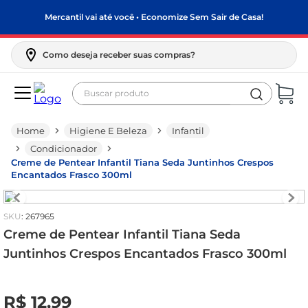
Mercantil vai até você • Economize Sem Sair de Casa!
Como deseja receber suas compras?
Buscar produto
Termos mais buscados
Higiene E Beleza
Infantil
biscoito
Condicionador
frango
Creme de Pentear Infantil Tiana Seda Juntinhos Crespos
Encantados Frasco 300ml
arroz
papel higiênico
:
267965
feijão
Creme de Pentear Infantil Tiana Seda
Juntinhos Crespos Encantados Frasco 300ml
leite pó
leite condensado
R$
0
,
00
R$
12
,
99
sabão pó