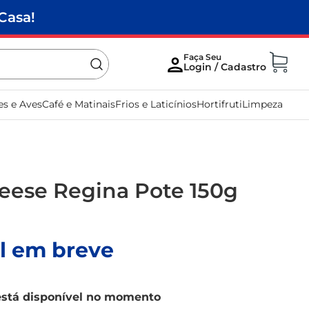
Casa!
es e Aves
Café e Matinais
Frios e Laticínios
Hortifruti
Limpeza
ese Regina Pote 150g
l em breve
está disponível no momento