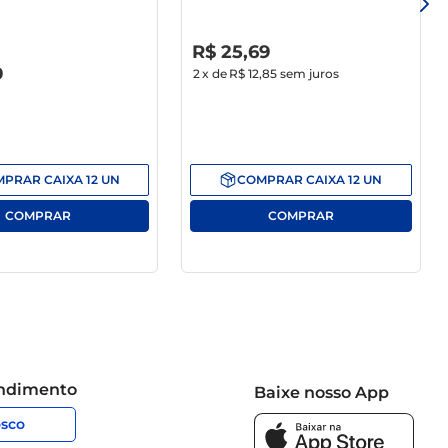
R$
0
,
00
R$
25
,
69
9
2
x de
R$ 12,85
sem juros
MPRAR
CAIXA
12
UN
COMPRAR
CAIXA
12
UN
endimento
Baixe nosso App
osco