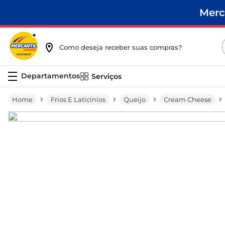
Merc
Como deseja receber suas compras?
Serviços
Frios E Laticínios
Queijo
Cream Cheese