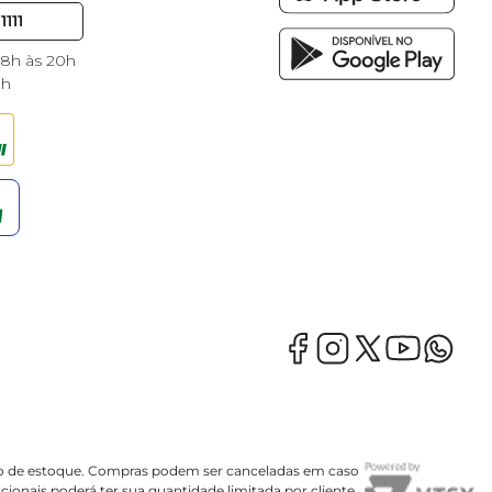
1111
 8h às 20h
8h
mação de estoque. Compras podem ser canceladas em caso
onais poderá ter sua quantidade limitada por cliente.