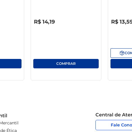
R$
0
,
00
R$
0
,
00
R$
14
,
19
R$
13
,
5
CO
Central de At
til
Mercantil
Fale Con
de Ética