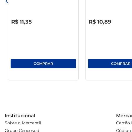
transforme suas receitas com facilidade e sabor.
R$
0
,
00
R$
0
,
00
R$
11
,
35
R$
10
,
89
Institucional
Mercan
Sobre o Mercantil
Cartão 
Grupo Cencosud
Código 