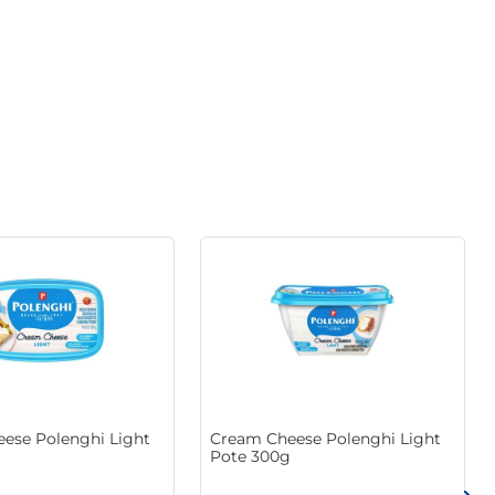
té em molhos, trazendo um toque especial a cada prato. 
ência cremosa permite que seja facilmente misturado a 
Produzido com ingredientes selecionados, ele garante um 
dade e sabor em suas refeições.

rciona um prazer a mais em cada garfada. Experimente 
ese Polenghi Light
Cream Cheese Polenghi Light
Pote 300g
or mais tempo. Adicione este clássico em sua despensa e 