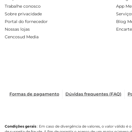
Trabalhe conosco
App Mer
Sobre privacidade
Serviço
Portal do fornecedor
Blog Me
Nossas lojas
Encarte
Cencosud Media
Formas de pagamento
Dúvidas frequentes (FAQ)
Po
Condições gerais
: Em caso de divergência de valores, o valor válido 
de suspeita de fraude. A fim de garantir o acesso de um maior número 