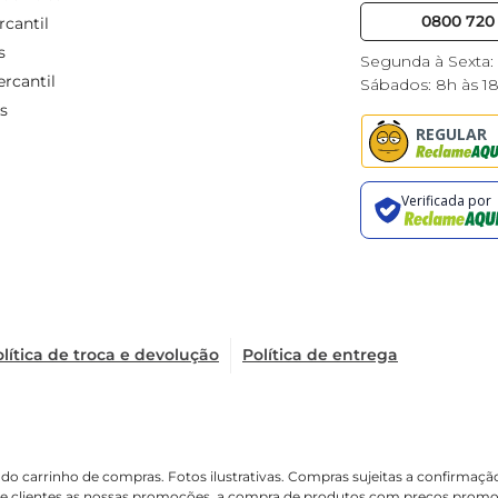
0800 720 
cantil
s
Segunda à Sexta:
rcantil
Sábados: 8h às 1
s
lítica de troca e devolução
Política de entrega
é o do carrinho de compras. Fotos ilustrativas. Compras sujeitas a confir
de clientes as nossas promoções, a compra de produtos com preços promoci