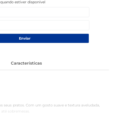
uando estiver disponível
Enviar
Características
os seus pratos. Com um gosto suave e textura aveludada, 
 até sobremesas.
