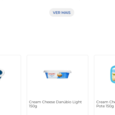
VER MAIS
de de receitas. Pode ser utilizado em patês, sobremesas, e a
 ou simplesmente espalhado sobre pães e torradas. Sua consist
sas e inovadoras na sua culinária diária.

lência em produtos lácteos, e o cream cheese não fica atrás. 
ilo de vida. É uma opção ideal para aqueles que valorizam quali
 ou durante um jantar especial, o cream cheese Regina propo
s possibilidades que ele oferece. 

Cream Cheese Danúbio Light
Cream Che
150g
Pote 150g
itando o uso sem desperdícios, mantendo a frescura e o sabor p