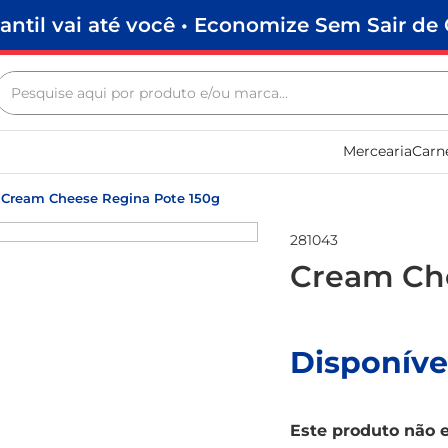
antil vai até você • Economize Sem Sair de 
Pesquise aqui por produto e/ou marca...
Termos mais buscados
Mercearia
Carn
biscoito
frango
Cream Cheese Regina Pote 150g
arroz
281043
papel higiênico
Cream Che
feijão
leite pó
Disponíve
leite condensado
sabão pó
Este produto não 
macarrão