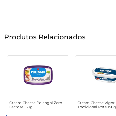
Usos variados na cozinha

Esse cream cheese é perfeito para preparar uma varieda
Experimente usá-lo como cobertura de bolos ou tortas,
Produtos Relacionados
outros ingredientes, contribuindo para combinações saboro
Importância da qualidade e sabor

Regina é uma marca reconhecida por suas delícias e exce
sabor autêntico que combina perfeitamente com o seu est
O prazer de saborear

Seja em um cafezinho da manhã, em um lanche da tarde
incorporá-lo a seus pratos favoritos e surpreenda-se com a
Cream Cheese Polenghi Zero
Cream Cheese Vigor
Lactose 150g
Tradicional Pote 150g
Essa opção de 150g é ideal para pequenas porções, facil