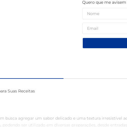
Quero que me avisem q
café
ara Suas Receitas

 busca agregar um sabor delicado e uma textura irresistível a
a, podendo ser utilizado em diversas preparações, desde entradas