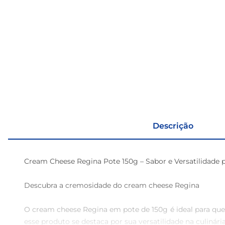
Descrição
Cream Cheese Regina Pote 150g – Sabor e Versatilidade p
Descubra a cremosidade do cream cheese Regina 

O cream cheese Regina em pote de 150g é ideal para quem
esse produto se destaca por sua versatilidade na culinári